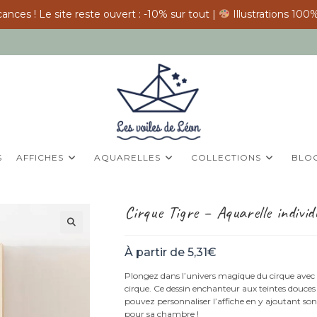
ances ! Le site reste ouvert : -10% sur tout |
Illustrations 100%
S
AFFICHES
AQUARELLES
COLLECTIONS
BLO
Cirque Tigre – Aquarelle individu
À partir de
5,31
€
Plongez dans l’univers magique du cirque avec 
cirque. Ce dessin enchanteur aux teintes douces 
pouvez personnaliser l’affiche en y ajoutant son
pour sa chambre !