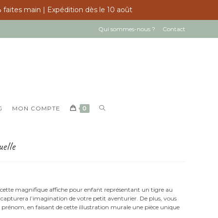
 faites main | Expédition dès le 10 août
Qui sommes-nous ?
Contact
TOGGLE
G
MON COMPTE
0
WEBSITE
SEARCH
elle
cette magnifique affiche pour enfant représentant un tigre au
capturera l’imagination de votre petit aventurier. De plus, vous
 prénom, en faisant de cette illustration murale une pièce unique