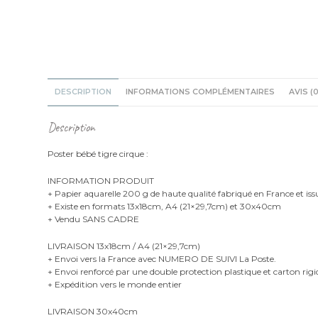
DESCRIPTION
INFORMATIONS COMPLÉMENTAIRES
AVIS (0
Description
Poster bébé tigre cirque :
INFORMATION PRODUIT
+ Papier aquarelle 200 g de haute qualité fabriqué en France et iss
+ Existe en formats 13x18cm, A4 (21×29,7cm) et 30x40cm
+ Vendu SANS CADRE
LIVRAISON 13x18cm / A4 (21×29,7cm)
+ Envoi vers la France avec NUMERO DE SUIVI La Poste.
+ Envoi renforcé par une double protection plastique et carton rigi
+ Expédition vers le monde entier
LIVRAISON 30x40cm