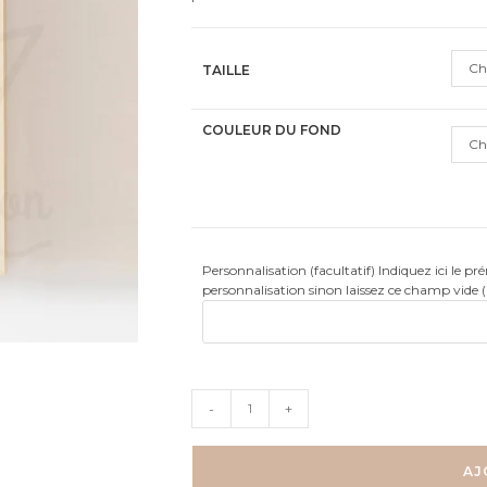
Ch
TAILLE
COULEUR DU FOND
Ch
Personnalisation (facultatif) Indiquez ici le p
personnalisation sinon laissez ce champ vide 
quantité
-
+
de
Cirque
Tigre
AJ