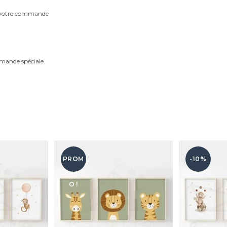
m votre commande
mande spéciale.
PROM
-10%
O !