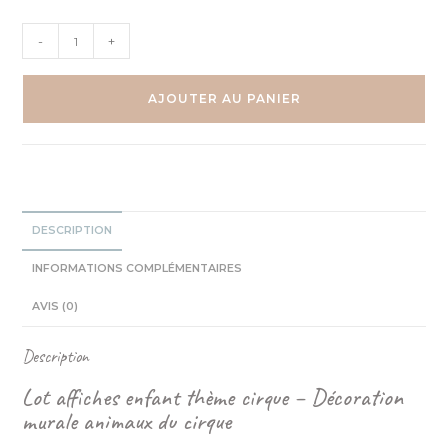
quantité
-
+
de
Cirque
Tigre
AJOUTER AU PANIER
Elephant
Singe
Trio
Aquarelles
DESCRIPTION
INFORMATIONS COMPLÉMENTAIRES
AVIS (0)
Description
Lot affiches enfant thème cirque – Décoration
murale animaux du cirque