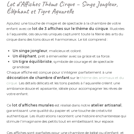
Lot d’Affiches Thème Cirque – Singe Jongleur,
Éléphant et Tigre Aquarelle
Ajoutez une touche de magie et de spectacle à la chambre de votre
enfant avec ce
lot de 3 affiches sur le thème du cirque
. Illustrées
à l’aquarelle, ces œuvres uniques capturent toute la féerie des arts du
cirque dans des tons doux et harmonieux. Le lot comprend :
Un singe jongleur
, malicieux et coloré.
Un éléphant
, prêt à émerveiller avec sa grâce et sa force.
Un tigre équilibriste
, symbole de courage et de spectacle
grandiose.
Chaque affiche est conçue pour s’intégrer parfaitement à une
décoration de chambre d’enfant
sur le
thème des animaux et du
cirque.
Les détails délicats et les tons pastels à l’aquarelle créent une
ambiance douce et apaisante, idéale pour accompagner les rêves de
votre enfant.
Ce
lot d’affiches murales
est réalisé dans notre
atelier artisanal
,
garantissant une qualité du papier et une touche de créativité
authentique. Les illustrations racontent une histoire enchanteresse qui
stimule l’imaginaire des petits tout en embellissant leur espace.
Ces affiches sont parfaites pour une chambre de bébé ou d’enfant, et