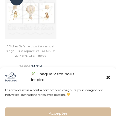
O !
Affiches Safari – Lion éléphant et
singe – Trio Aquarelles – (A4) 21 x
29,7 cm, Gris + Beige
Le
Le
26,90
€
24,21
€
prix
prix
Chaque visite nous
initial
actuel
était :
est :
inspire
26,90€.
24,21€.
Les cookies nous aident à comprendre vos goûts pour imaginer de
nouvelles illustrations faites avec passion.
Conditions Générales de Vente
Politique de confidentialités
Accepter
L’histoire de l’atelier
Contact
Plan du site
FAQ