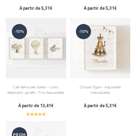
À partir de
5,31
€
À partir de
5,31
€
-10%
-10%
Ciel Véhicules Safari – Lion,
Cirque Tigre – Aquarelle
éléphant, girafe – Trio Aquarelles
individuelle
À partir de
13,41
€
À partir de
5,31
€
Note
5.00
sur 5
PROM