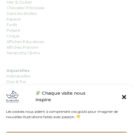
Mer & Océan
Chevalier Princesse
Dans les étoiles
Espace
Forêt
Polaire
Cirque
Affiches Éducatives
Affiches Prénom
Terracotta / Boho
Aquarelles
Individuelles
Duo
&
Trio
Chaque visite nous
Affiches
inspire
Individuelles
Duo & Trio
Les cookies nous aident à comprendre vos goûts pour imaginer de
nouvelles illustrations faites avec passion.