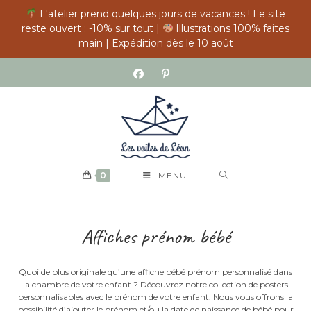
L'atelier prend quelques jours de vacances ! Le site
reste ouvert : -10% sur tout |
Illustrations 100% faites
main | Expédition dès le 10 août
Skip
to
content
0
MENU
Affiches prénom bébé
Quoi de plus originale qu’une affiche bébé prénom personnalisé dans
la chambre de votre enfant ? Découvrez notre collection de posters
personnalisables avec le prénom de votre enfant. Nous vous offrons la
possibilité d’ajouter le prénom et/ou la date de naissance de bébé pour