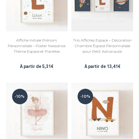
Affiche Initiale Prénom
Trio Affiches Espace – Décoration
Personnalisée – Poster Naissance
Chambre Éspace Personnalisée
Thème Espace et Planètes
pour Petit Astronaute
À partir de
5,31
€
À partir de
13,41
€
-10%
-10%