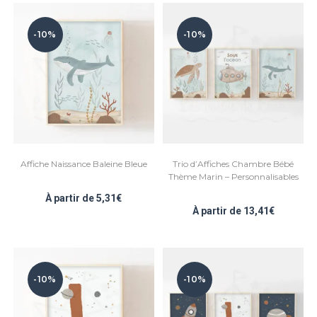
-10%
-10%
Affiche Naissance Baleine Bleue
Trio d’Affiches Chambre Bébé
Thème Marin – Personnalisables
À partir de
5,31
€
À partir de
13,41
€
-10%
-10%