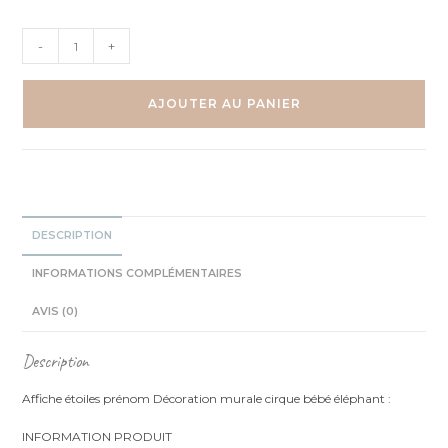
quantité
-
+
de
Cirque
éléphant
AJOUTER AU PANIER
-
Aquarelle
individuelle
DESCRIPTION
INFORMATIONS COMPLÉMENTAIRES
AVIS (0)
Description
Affiche étoiles prénom Décoration murale cirque bébé éléphant :
INFORMATION PRODUIT