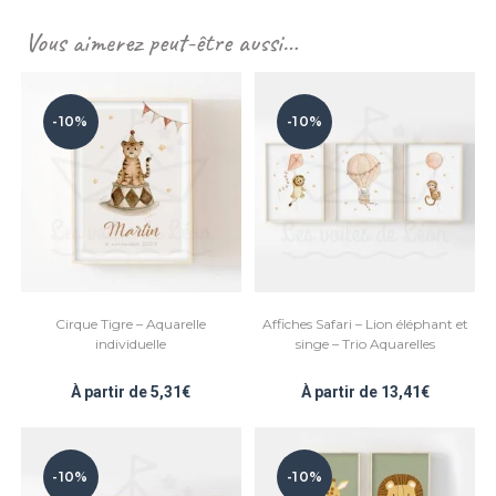
Vous aimerez peut-être aussi…
-10%
-10%
Cirque Tigre – Aquarelle
Affiches Safari – Lion éléphant et
individuelle
singe – Trio Aquarelles
À partir de
5,31
€
À partir de
13,41
€
-10%
-10%