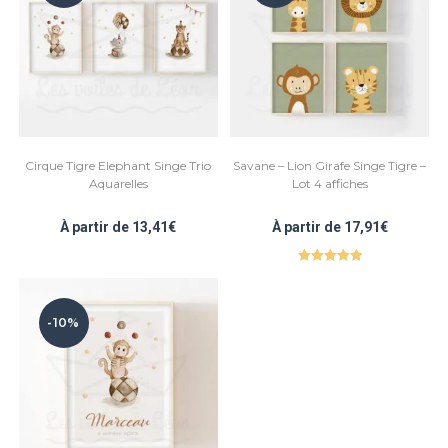
Cirque Tigre Elephant Singe Trio
Savane – Lion Girafe Singe Tigre –
Aquarelles
Lot 4 affiches
À partir de
13,41
€
À partir de
17,91
€
Note
5.00
sur 5
-10%