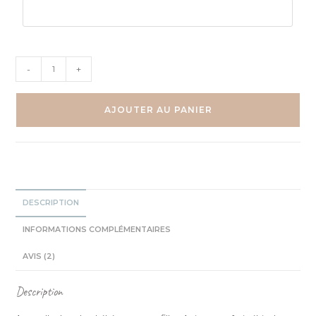
quantité
-
+
de
Ciel
Véhicules
AJOUTER AU PANIER
Safari
-
Lion,
éléphant,
girafe
-
DESCRIPTION
Trio
Aquarelles
INFORMATIONS COMPLÉMENTAIRES
AVIS (2)
Description