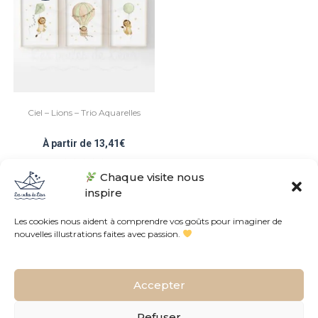
Ciel – Lions – Trio Aquarelles
À partir de
13,41
€
Chaque visite nous
Note
5.00
sur 5
inspire
Les cookies nous aident à comprendre vos goûts pour imaginer de
nouvelles illustrations faites avec passion.
Conditions Générales de Vente
Politique de confidentialités
Accepter
L’histoire de l’atelier
Contact
Plan du site
FAQ
Tous droits réservés © Les voiles de Léon • Fait avec
dans le Sud de la
Refuser