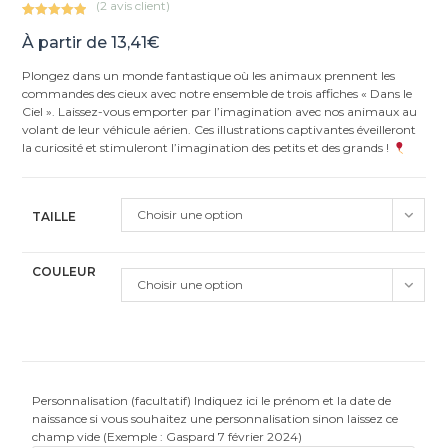
(
2
avis client)
Noté
2
5.00
À partir de
13,41
€
sur 5
basé sur
Plongez dans un monde fantastique où les animaux prennent les
notations
commandes des cieux avec notre ensemble de trois affiches « Dans le
client
Ciel ». Laissez-vous emporter par l’imagination avec nos animaux au
volant de leur véhicule aérien. Ces illustrations captivantes éveilleront
la curiosité et stimuleront l’imagination des petits et des grands !
Choisir une option
TAILLE
COULEUR
Choisir une option
Personnalisation (facultatif) Indiquez ici le prénom et la date de
naissance si vous souhaitez une personnalisation sinon laissez ce
champ vide (Exemple : Gaspard 7 février 2024)