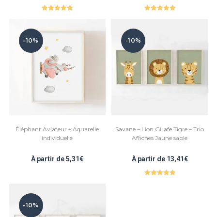
Note
5.00
Note
5.00
sur 5
sur 5
-10%
-10%
Éléphant Aviateur – Aquarelle
Savane – Lion Girafe Tigre – Trio
individuelle
Affiches Jaune sable
À partir de
5,31
€
À partir de
13,41
€
Note
4.93
sur 5
-10%