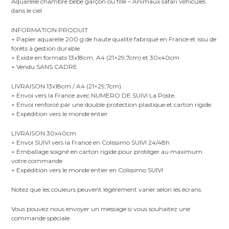
Aquarelle chambre bébé garçon ou fille – Animaux safari véhicules
dans le ciel
INFORMATION PRODUIT
+ Papier aquarelle 200 g de haute qualité fabriqué en France et issu de
forêts à gestion durable
+ Existe en formats 13x18cm, A4 (21×29,7cm) et 30x40cm
+ Vendu SANS CADRE
LIVRAISON 13x18cm / A4 (21×29,7cm)
+ Envoi vers la France avec NUMERO DE SUIVI La Poste.
+ Envoi renforcé par une double protection plastique et carton rigide.
+ Expédition vers le monde entier
LIVRAISON 30x40cm
+ Envoi SUIVI vers la France en Colissimo SUIVI 24/48h
+ Emballage soigné en carton rigide pour protéger au maximum
votre commande
+ Expédition vers le monde entier en Colissimo SUIVI
Notez que les couleurs peuvent légèrement varier selon les écrans.
Vous pouvez nous envoyer un message si vous souhaitez une
commande spéciale.