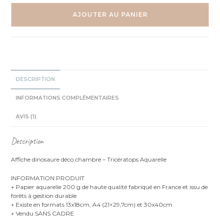
Dinosaure
Tricératops
AJOUTER AU PANIER
-
Aquarelle
individuelle
DESCRIPTION
INFORMATIONS COMPLÉMENTAIRES
AVIS (1)
Description
Affiche dinosaure déco chambre – Tricératops Aquarelle
INFORMATION PRODUIT
+ Papier aquarelle 200 g de haute qualité fabriqué en France et issu de
forêts à gestion durable
+ Existe en formats 13x18cm, A4 (21×29,7cm) et 30x40cm
+ Vendu SANS CADRE