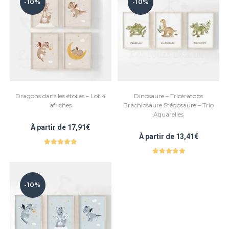
-10%
-10%
Dragons dans les étoiles – Lot 4
Dinosaure – Tricératops
affiches
Brachiosaure Stégosaure – Trio
Aquarelles
À partir de
17,91
€
À partir de
13,41
€
Note
5.00
Note
5.00
sur 5
sur 5
-10%