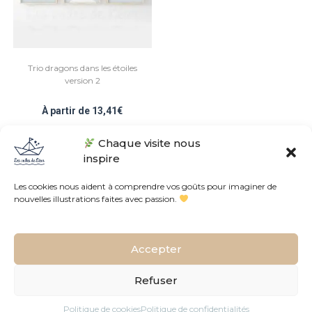
Trio dragons dans les étoiles
version 2
À partir de
13,41
€
Chaque visite nous
Note
5.00
sur 5
inspire
Les cookies nous aident à comprendre vos goûts pour imaginer de
nouvelles illustrations faites avec passion.
Conditions Générales de Vente
Politique de confidentialités
Accepter
L’histoire de l’atelier
Contact
Plan du site
FAQ
Tous droits réservés © Les voiles de Léon • Fait avec
dans le Sud de la
Refuser
France
Politique de cookies
Politique de confidentialités