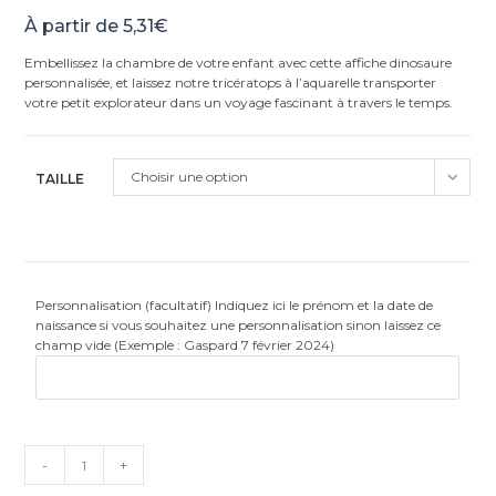
Noté
1
5.00
À partir de
5,31
€
sur 5
basé sur
Embellissez la chambre de votre enfant avec cette affiche dinosaure
notation
personnalisée, et laissez notre tricératops à l’aquarelle transporter
client
votre petit explorateur dans un voyage fascinant à travers le temps.
Choisir une option
TAILLE
Personnalisation (facultatif) Indiquez ici le prénom et la date de
naissance si vous souhaitez une personnalisation sinon laissez ce
champ vide (Exemple : Gaspard 7 février 2024)
quantité
-
+
de