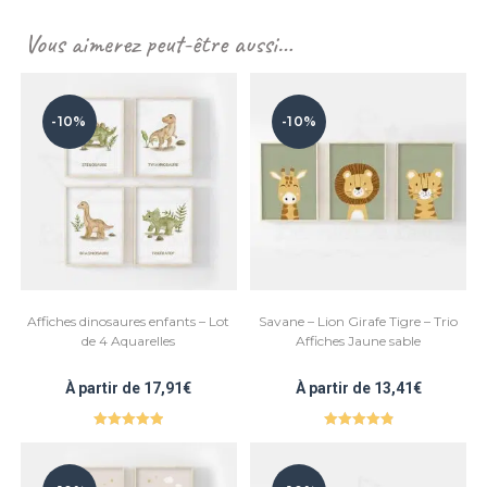
Vous aimerez peut-être aussi…
-10%
-10%
Affiches dinosaures enfants – Lot
Savane – Lion Girafe Tigre – Trio
de 4 Aquarelles
Affiches Jaune sable
À partir de
17,91
€
À partir de
13,41
€
Note
5.00
Note
4.93
sur 5
sur 5