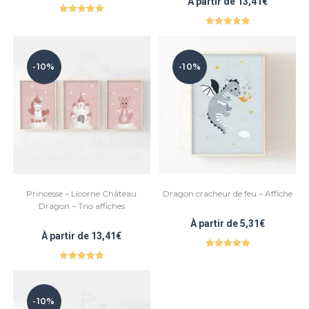
À partir de
13,41
€
Note
5.00
Note
4.93
sur 5
sur 5
-10%
-10%
Princesse – Licorne Château
Dragon cracheur de feu – Affiche
Dragon – Trio affiches
À partir de
5,31
€
À partir de
13,41
€
Note
5.00
Note
5.00
sur 5
sur 5
-10%