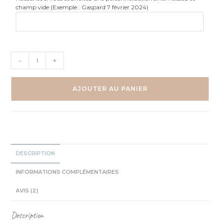
champ vide (Exemple : Gaspard 7 février 2024)
quantité
-
+
de
Dragons
dans
AJOUTER AU PANIER
les
étoiles
-
Lot
4
affiches
DESCRIPTION
INFORMATIONS COMPLÉMENTAIRES
AVIS (2)
Description