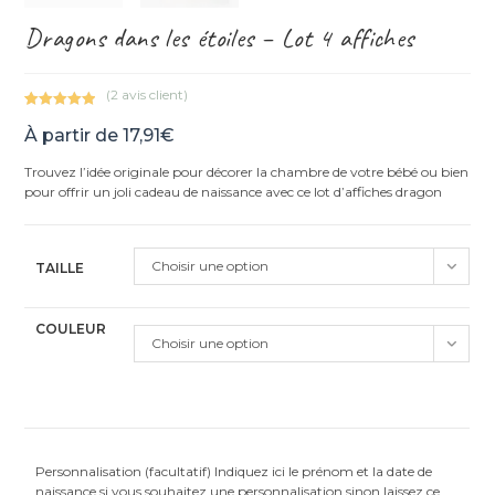
Dragons dans les étoiles – Lot 4 affiches
(
2
avis client)
Noté
2
5.00
À partir de
17,91
€
sur 5
basé sur
Trouvez l’idée originale pour décorer la chambre de votre bébé ou bien
notations
pour offrir un joli cadeau de naissance avec ce lot d’affiches dragon
client
Choisir une option
TAILLE
COULEUR
Choisir une option
Personnalisation (facultatif) Indiquez ici le prénom et la date de
naissance si vous souhaitez une personnalisation sinon laissez ce