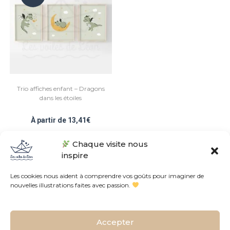
Trio affiches enfant – Dragons
dans les étoiles
À partir de
13,41
€
Chaque visite nous
Note
5.00
sur 5
inspire
Les cookies nous aident à comprendre vos goûts pour imaginer de
nouvelles illustrations faites avec passion.
Conditions Générales de Vente
Politique de confidentialités
Accepter
L’histoire de l’atelier
Contact
Plan du site
FAQ