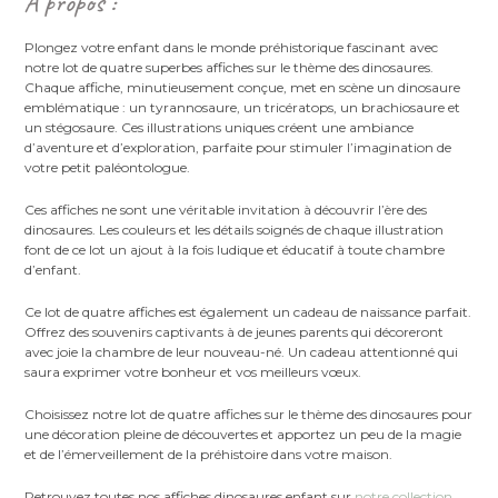
À propos :
Plongez votre enfant dans le monde préhistorique fascinant avec
notre lot de quatre superbes affiches sur le thème des dinosaures.
Chaque affiche, minutieusement conçue, met en scène un dinosaure
emblématique : un tyrannosaure, un tricératops, un brachiosaure et
un stégosaure. Ces illustrations uniques créent une ambiance
d’aventure et d’exploration, parfaite pour stimuler l’imagination de
votre petit paléontologue.
Ces affiches ne sont une véritable invitation à découvrir l’ère des
dinosaures. Les couleurs et les détails soignés de chaque illustration
font de ce lot un ajout à la fois ludique et éducatif à toute chambre
d’enfant.
Ce lot de quatre affiches est également un cadeau de naissance parfait.
Offrez des souvenirs captivants à de jeunes parents qui décoreront
avec joie la chambre de leur nouveau-né. Un cadeau attentionné qui
saura exprimer votre bonheur et vos meilleurs vœux.
Choisissez notre lot de quatre affiches sur le thème des dinosaures pour
une décoration pleine de découvertes et apportez un peu de la magie
et de l’émerveillement de la préhistoire dans votre maison.
Retrouvez toutes nos affiches dinosaures enfant sur
notre collection