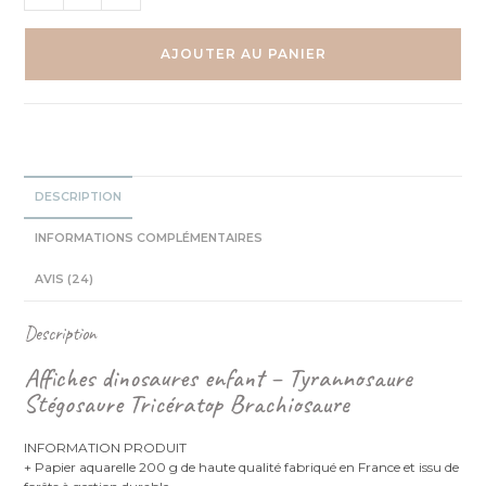
de
Affiches
dinosaures
AJOUTER AU PANIER
enfants
-
Lot
de
4
Aquarelles
DESCRIPTION
INFORMATIONS COMPLÉMENTAIRES
AVIS (24)
Description
Affiches dinosaures enfant – Tyrannosaure
Stégosaure Tricératop Brachiosaure
INFORMATION PRODUIT
+ Papier aquarelle 200 g de haute qualité fabriqué en France et issu de