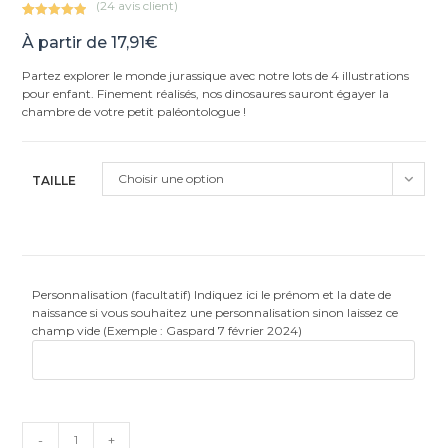
(
24
avis client)
Noté
24
5.00
À partir de
17,91
€
sur 5
basé sur
Partez explorer le monde jurassique avec notre lots de 4 illustrations
notations
pour enfant. Finement réalisés, nos dinosaures sauront égayer la
client
chambre de votre petit paléontologue !
Choisir une option
TAILLE
Personnalisation (facultatif) Indiquez ici le prénom et la date de
naissance si vous souhaitez une personnalisation sinon laissez ce
champ vide (Exemple : Gaspard 7 février 2024)
quantité
-
+