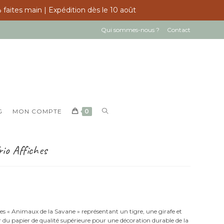
 faites main | Expédition dès le 10 août
Qui sommes-nous ?
Contact
TOGGLE
G
MON COMPTE
0
WEBSITE
SEARCH
io Affiches
hes « Animaux de la Savane » représentant un tigre, une girafe et
r du papier de qualité supérieure pour une décoration durable de la