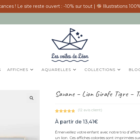
ances ! Le site reste ouvert : -10% sur tout |
Illustrations 100%
S
AFFICHES
AQUARELLES
COLLECTIONS
BLO
Savane – Lion Girafe Tigre – Tr
(
12
avis client)
Noté
12
5.00
À partir de
13,41
€
sur 5
basé sur
Émerveillez votre enfant avec notre trio d’affic
notations
un lion. Ces affiches colorées sont imprimées su