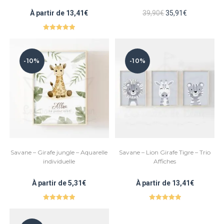
Le
Le
À partir de
13,41
€
39,90
€
35,91
€
prix
prix
initial
actuel
était :
est :
Note
5.00
39,90€.
35,91€.
sur 5
-10%
-10%
Savane – Girafe jungle – Aquarelle
Savane – Lion Girafe Tigre – Trio
individuelle
Affiches
À partir de
5,31
€
À partir de
13,41
€
Note
5.00
Note
5.00
sur 5
sur 5