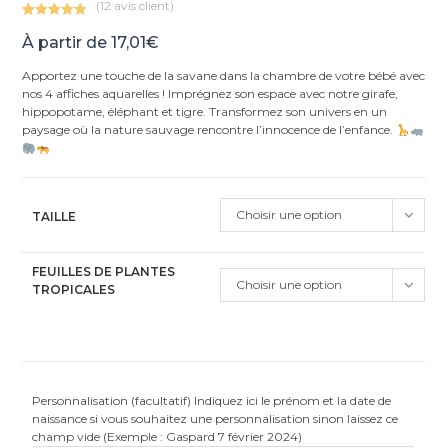
(
12
avis client)
Noté
12
5.00
À partir de
17,01
€
sur 5
basé sur
Apportez une touche de la savane dans la chambre de votre bébé avec
notations
nos 4 affiches aquarelles ! Imprégnez son espace avec notre girafe,
client
hippopotame, éléphant et tigre. Transformez son univers en un
paysage où la nature sauvage rencontre l’innocence de l’enfance.
Choisir une option
TAILLE
FEUILLES DE PLANTES
Choisir une option
TROPICALES
Personnalisation (facultatif) Indiquez ici le prénom et la date de
naissance si vous souhaitez une personnalisation sinon laissez ce
champ vide (Exemple : Gaspard 7 février 2024)