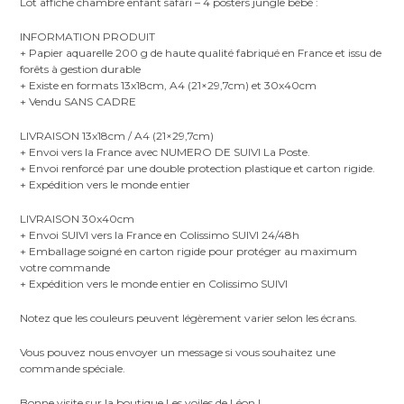
Lot affiche chambre enfant safari – 4 posters jungle bébé :
INFORMATION PRODUIT
+ Papier aquarelle 200 g de haute qualité fabriqué en France et issu de
forêts à gestion durable
+ Existe en formats 13x18cm, A4 (21×29,7cm) et 30x40cm
+ Vendu SANS CADRE
LIVRAISON 13x18cm / A4 (21×29,7cm)
+ Envoi vers la France avec NUMERO DE SUIVI La Poste.
+ Envoi renforcé par une double protection plastique et carton rigide.
+ Expédition vers le monde entier
LIVRAISON 30x40cm
+ Envoi SUIVI vers la France en Colissimo SUIVI 24/48h
+ Emballage soigné en carton rigide pour protéger au maximum
votre commande
+ Expédition vers le monde entier en Colissimo SUIVI
Notez que les couleurs peuvent légèrement varier selon les écrans.
Vous pouvez nous envoyer un message si vous souhaitez une
commande spéciale.
Bonne visite sur la boutique Les voiles de Léon !