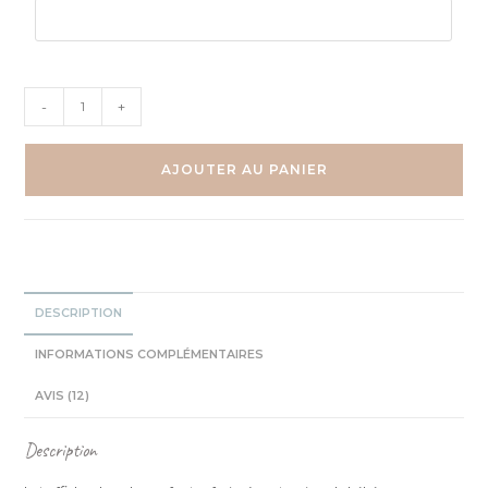
quantité
-
+
de
Savane
Girafe
AJOUTER AU PANIER
Eléphant
Lion
Hippopotame
Quatuor
Aquarelles
DESCRIPTION
INFORMATIONS COMPLÉMENTAIRES
AVIS (12)
Description