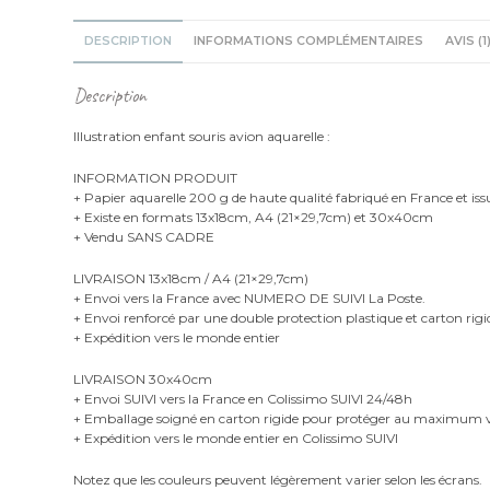
DESCRIPTION
INFORMATIONS COMPLÉMENTAIRES
AVIS (1
Description
Illustration enfant souris avion aquarelle :
INFORMATION PRODUIT
+ Papier aquarelle 200 g de haute qualité fabriqué en France et iss
+ Existe en formats 13x18cm, A4 (21×29,7cm) et 30x40cm
+ Vendu SANS CADRE
LIVRAISON 13x18cm / A4 (21×29,7cm)
+ Envoi vers la France avec NUMERO DE SUIVI La Poste.
+ Envoi renforcé par une double protection plastique et carton rigi
+ Expédition vers le monde entier
LIVRAISON 30x40cm
+ Envoi SUIVI vers la France en Colissimo SUIVI 24/48h
+ Emballage soigné en carton rigide pour protéger au maximu
+ Expédition vers le monde entier en Colissimo SUIVI
Notez que les couleurs peuvent légèrement varier selon les écrans.