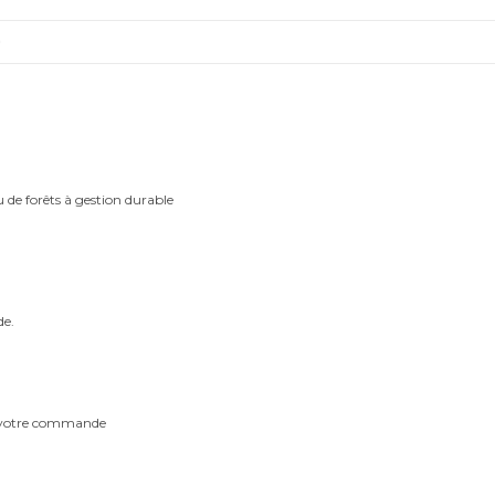
)
u de forêts à gestion durable
de.
m votre commande