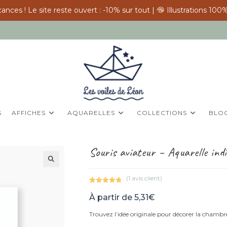
ances ! Le site reste ouvert : -10% sur tout |
Illustrations 100%
S
AFFICHES
AQUARELLES
COLLECTIONS
BLO
Souris aviateur – Aquarelle indiv
(
1
avis client)
Noté
1
5.00
À partir de
5,31
€
sur 5
basé sur
Trouvez l’idée originale pour décorer la chambre
notation