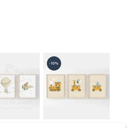
-10%
Safari – Lion, éléphant,
Train safari – Trio affiches