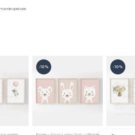
mande spéciale.
-10%
-10%
o Aquarelles
Étoiles – Souris Lapin Chat – Affiches
Ciel Véhicules 