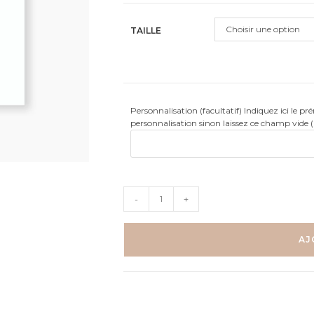
client
Choisir une option
TAILLE
Personnalisation (facultatif) Indiquez ici le p
personnalisation sinon laissez ce champ vide 
quantité
-
+
de
Souris
aviateur
AJ
-
Aquarelle
individuelle