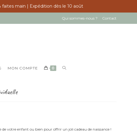
 faites main | Expédition dès le 10 août
Qui sommes-nous ?
Contact
TOGGLE
G
MON COMPTE
0
WEBSITE
SEARCH
iduelle
 de votre enfant ou bien pour offrir un joli cadeau de naissance !