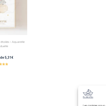
étoiles – Aquarelle
iduelle
r de
5,31
€
e
5.00
r 5
Les cookies nous