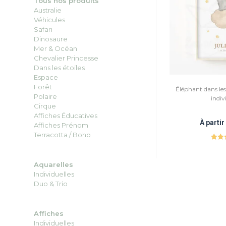
Tous nos produits
Australie
Véhicules
Safari
Dinosaure
Mer & Océan
Chevalier Princesse
Dans les étoiles
Espace
Forêt
Éléphant dans les 
Polaire
indiv
Cirque
Affiches Éducatives
À parti
Affiches Prénom
Terracotta / Boho
Not
su
Aquarelles
Individuelles
Duo
&
Trio
Affiches
Individuelles