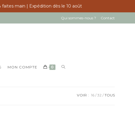
 faites main | Expédition dès le 10 août
Qui sommes-nous ?
Contact
TOGGLE
G
MON COMPTE
0
WEBSITE
SEARCH
VOIR :
16
32
TOUS