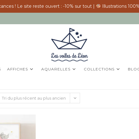
ances ! Le site reste ouvert : -10% sur tout |
Illustrations 100%
S
AFFICHES
AQUARELLES
COLLECTIONS
BLO
Tri du plus récent au plus ancien