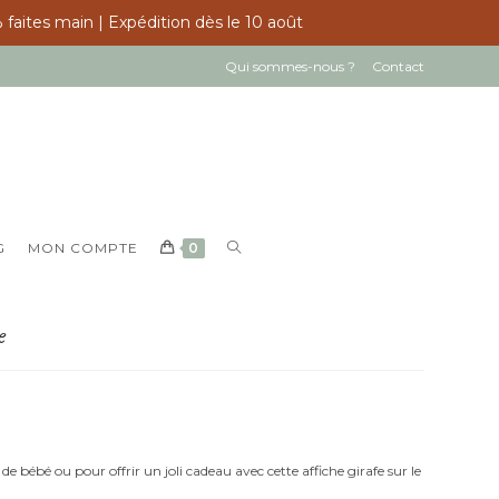
 faites main | Expédition dès le 10 août
Qui sommes-nous ?
Contact
TOGGLE
G
MON COMPTE
0
WEBSITE
SEARCH
e
e bébé ou pour offrir un joli cadeau avec cette affiche girafe sur le