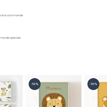
m votre commande
mande spéciale.
-10%
-10%