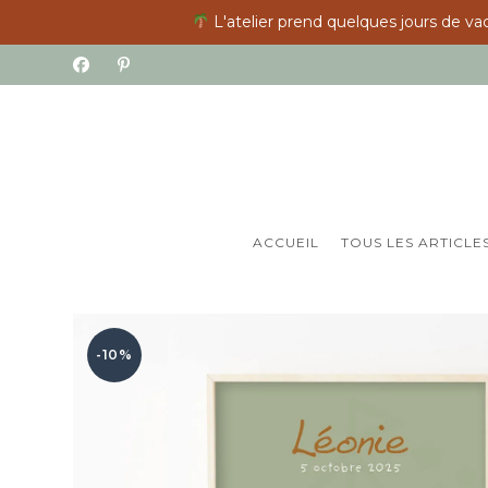
L'atelier prend quelques jours de vac
Skip
to
content
ACCUEIL
TOUS LES ARTICLE
-10%