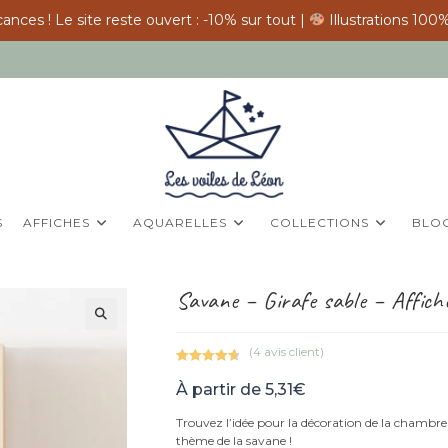
ances ! Le site reste ouvert : -10% sur tout |
Illustrations 100%
S
AFFICHES
AQUARELLES
COLLECTIONS
BLO
Savane – Girafe sable – Affich
(
4
avis client)
Noté
4
4.75
À partir de
5,31
€
sur 5
basé sur
Trouvez l’idée pour la décoration de la chambre d
notations
thème de la savane !