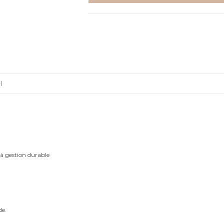
sable
-
Affiche
)
 à gestion durable
de.