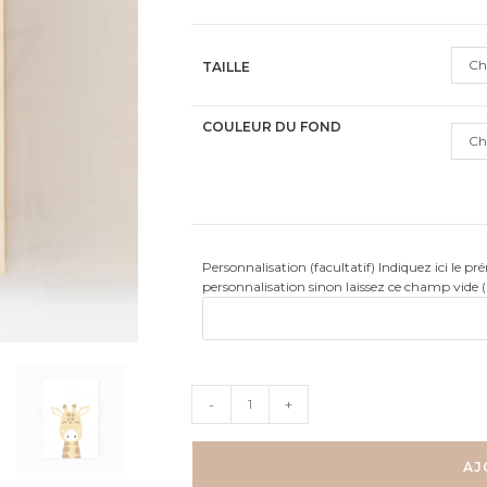
client
Ch
TAILLE
COULEUR DU FOND
Ch
Personnalisation (facultatif) Indiquez ici le p
personnalisation sinon laissez ce champ vide 
quantité
-
+
de
Savane
-
AJ
Girafe