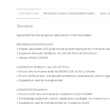
DESCRIPTION
INFORMATIONS COMPLÉMENTAIRES
AVIS (3
Description
Aquarelle famille pingouin décoration chambre bébé :
INFORMATION PRODUIT
+ Papier aquarelle 200 g de haute qualité fabriqué en France et iss
+ Existe en formats 13x18cm, A4 (21×29,7cm) et 30x40cm
+ Vendu SANS CADRE
LIVRAISON 13x18cm / A4 (21×29,7cm)
+ Envoi vers la France avec NUMERO DE SUIVI La Poste.
+ Envoi renforcé par une double protection plastique et carton rigi
+ Expédition vers le monde entier
LIVRAISON 30x40cm
+ Envoi SUIVI vers la France en Colissimo SUIVI 24/48h
+ Emballage soigné en carton rigide pour protéger au maximu
+ Expédition vers le monde entier en Colissimo SUIVI