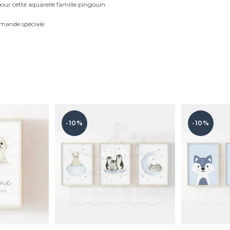
our cette aquarelle famille pingouin.
mande spéciale.
-10%
-10%