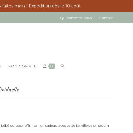
 faites main | Expédition dès le 10 août
Qui sommes-nous ?
Contact
TOGGLE
G
MON COMPTE
0
WEBSITE
SEARCH
viduelle
bébé ou pour offrir un joli cadeau avec cette famille de pingouin