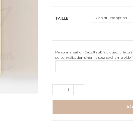
client
Choisir une option
TAILLE
Personnalisation (facultatif) Indiquez ici le p
personnalisation sinon laissez ce champ vide 
quantité
-
+
de
Pingouin
Famille
AJ
-
Aquarelle
individuelle