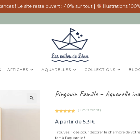
ances ! Le site reste ouvert : -10% sur tout |
Illustrations 100%
S
AFFICHES
AQUARELLES
COLLECTIONS
BLO
Pingouin Famille – Aquarelle indi
(
3
avis client)
Noté
3
5.00
À partir de
5,31
€
sur 5
basé sur
Trouvez l’idée pour décorer la chambre de votre 
notations
fait à l’aquarelle !