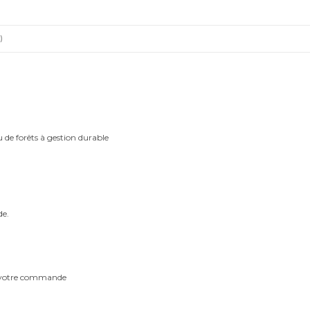
)
u de forêts à gestion durable
de.
m votre commande