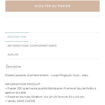
Polaire
-
AJOUTER AU PANIER
Ours
Pingouin
Loup
-
Trio
affiches
DESCRIPTION
INFORMATIONS COMPLÉMENTAIRES
AVIS (11)
Description
Posters polaires chambre enfant – Loup Pingouin Ours – bleu
INFORMATION PRODUIT
+ Papier 250 g de haute qualité fabriqué en France et issu de forêts à
gestion durable
+ Existe en formats 13x18cm, A4 (21×29,7cm) et 30 x 40 cm
+ Vendu SANS CADRE