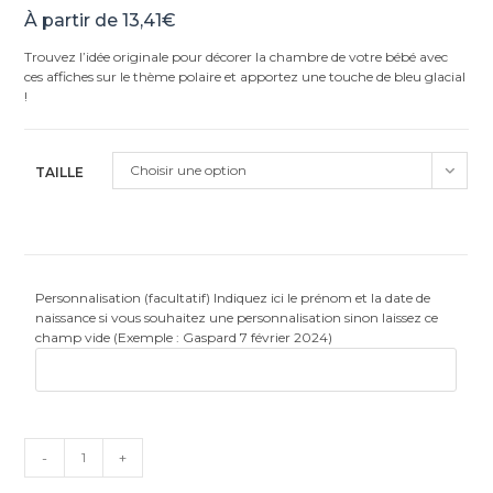
Noté
11
5.00
À partir de
13,41
€
sur 5
basé sur
Trouvez l’idée originale pour décorer la chambre de votre bébé avec
notations
ces affiches sur le thème polaire et apportez une touche de bleu glacial
client
!
Choisir une option
TAILLE
Personnalisation (facultatif) Indiquez ici le prénom et la date de
naissance si vous souhaitez une personnalisation sinon laissez ce
champ vide (Exemple : Gaspard 7 février 2024)
quantité
-
+
de