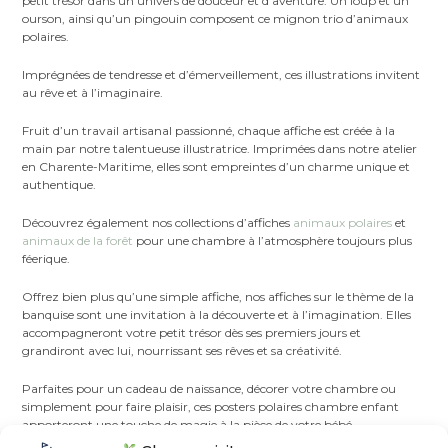
petit trésor dans un univers de douceur et d’aventure. Un loup et un
ourson, ainsi qu’un pingouin composent ce mignon trio d’animaux
polaires.
Imprégnées de tendresse et d’émerveillement, ces illustrations invitent
au rêve et à l’imaginaire.
Fruit d’un travail artisanal passionné, chaque affiche est créée à la
main par notre talentueuse illustratrice. Imprimées dans notre atelier
en Charente-Maritime, elles sont empreintes d’un charme unique et
authentique.
Découvrez également nos collections d’affiches
animaux polaires
et
animaux de la forêt
pour une chambre à l’atmosphère toujours plus
féerique.
Offrez bien plus qu’une simple affiche, nos affiches sur le thème de la
banquise sont une invitation à la découverte et à l’imagination. Elles
accompagneront votre petit trésor dès ses premiers jours et
grandiront avec lui, nourrissant ses rêves et sa créativité.
Parfaites pour un cadeau de naissance, décorer votre chambre ou
simplement pour faire plaisir, ces posters polaires chambre enfant
apporteront une touche de magie à la pièce de votre bébé.