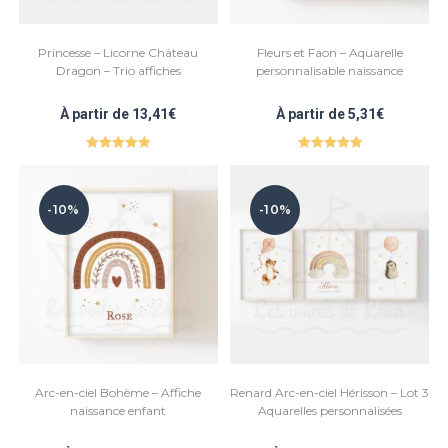
Princesse – Licorne Château
Fleurs et Faon – Aquarelle
Dragon – Trio affiches
personnalisable naissance
À partir de
13,41
€
À partir de
5,31
€
Note
5.00
Note
5.00
sur 5
sur 5
-10%
-10%
Arc-en-ciel Bohème – Affiche
Renard Arc-en-ciel Hérisson – Lot 3
naissance enfant
Aquarelles personnalisées