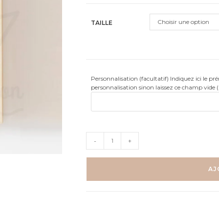
Choisir une option
TAILLE
Personnalisation (facultatif) Indiquez ici le p
personnalisation sinon laissez ce champ vide 
quantité
-
+
de
Arc-
en-
AJ
ciel
Bohème
-
Affiche
naissance