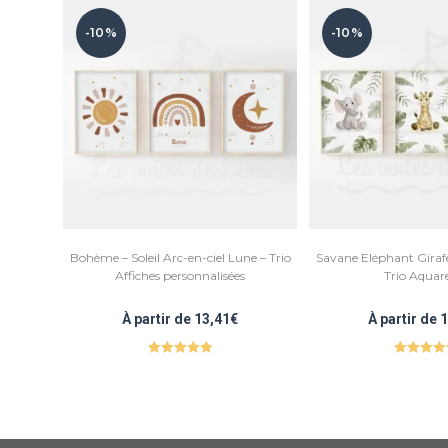
-10%
-10%
Bohème – Soleil Arc-en-ciel Lune – Trio
Savane Eléphant Gira
Affiches personnalisées
Trio Aquare
À partir de
13,41
€
À partir de
1
Note
5.00
Note
5.0
sur 5
sur 5