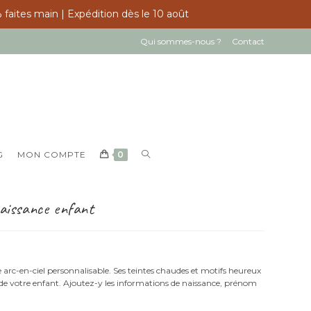
 faites main | Expédition dès le 10 août
Qui sommes-nous ?
Contact
TOGGLE
G
MON COMPTE
0
WEBSITE
SEARCH
aissance enfant
 arc-en-ciel personnalisable. Ses teintes chaudes et motifs heureux
de votre enfant. Ajoutez-y les informations de naissance, prénom