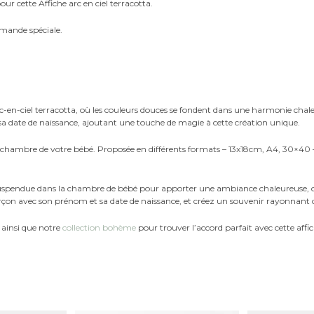
ur cette Affiche arc en ciel terracotta.
mande spéciale.
-en-ciel terracotta, où les couleurs douces se fondent dans une harmonie chaleur
sa date de naissance, ajoutant une touche de magie à cette création unique.
la chambre de votre bébé. Proposée en différents formats – 13x18cm, A4, 30×40 –
u suspendue dans la chambre de bébé pour apporter une ambiance chaleureuse, ce
arçon avec son prénom et sa date de naissance, et créez un souvenir rayonnant qu
ainsi que notre
collection bohème
pour trouver l’accord parfait avec cette affi