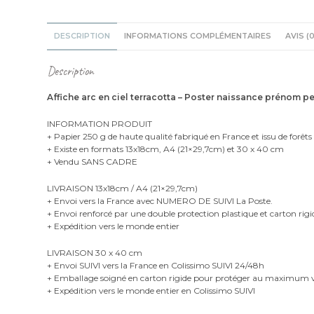
DESCRIPTION
INFORMATIONS COMPLÉMENTAIRES
AVIS (0
Description
Affiche arc en ciel terracotta – Poster naissance prénom p
INFORMATION PRODUIT
+ Papier 250 g de haute qualité fabriqué en France et issu de forêts
+ Existe en formats 13x18cm, A4 (21×29,7cm) et 30 x 40 cm
+ Vendu SANS CADRE
LIVRAISON 13x18cm / A4 (21×29,7cm)
+ Envoi vers la France avec NUMERO DE SUIVI La Poste.
+ Envoi renforcé par une double protection plastique et carton rigi
+ Expédition vers le monde entier
LIVRAISON 30 x 40 cm
+ Envoi SUIVI vers la France en Colissimo SUIVI 24/48h
+ Emballage soigné en carton rigide pour protéger au maximu
+ Expédition vers le monde entier en Colissimo SUIVI