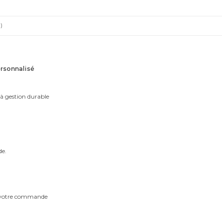
enfant
)
ersonnalisé
 à gestion durable
de.
m votre commande