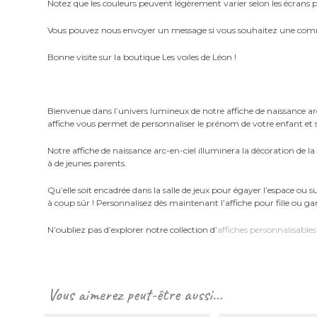
Notez que les couleurs peuvent légèrement varier selon les écrans po
Vous pouvez nous envoyer un message si vous souhaitez une com
Bonne visite sur la boutique Les voiles de Léon !
Bienvenue dans l’univers lumineux de notre affiche de naissance arc
affiche vous permet de personnaliser le prénom de votre enfant et 
Notre affiche de naissance arc-en-ciel illuminera la décoration de 
à de jeunes parents.
Qu’elle soit encadrée dans la salle de jeux pour égayer l’espace o
à coup sûr ! Personnalisez dès maintenant l’affiche pour fille ou g
N’oubliez pas d’explorer notre collection d’
affiches personnalisables
Vous aimerez peut-être aussi…