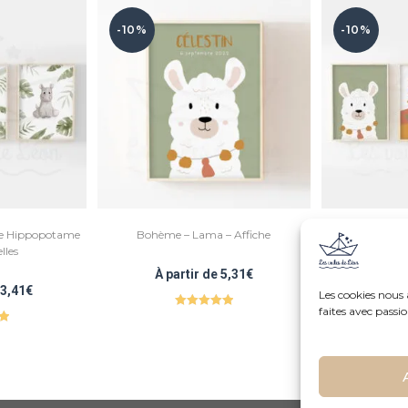
-10%
-10%
fe Hippopotame
Bohème – Lama – Affiche
Bohème – Lama 
lles
À partir de
5,31
€
3,41
€
À par
Les cookies nous
faites avec passi
Note
5.00
0
sur 5