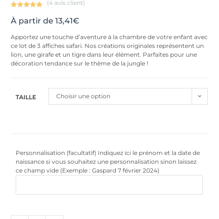
(
4
avis client)
Noté
4
5.00
À partir de
13,41
€
sur 5
basé sur
Apportez une touche d’aventure à la chambre de votre enfant avec
notations
ce lot de 3 affiches safari. Nos créations originales représentent un
client
lion, une girafe et un tigre dans leur élément. Parfaites pour une
décoration tendance sur le thème de la jungle !
Choisir une option
TAILLE
Personnalisation (facultatif) Indiquez ici le prénom et la date de
naissance si vous souhaitez une personnalisation sinon laissez
ce champ vide (Exemple : Gaspard 7 février 2024)