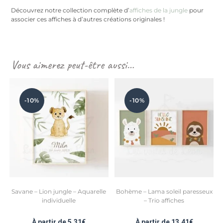
Découvrez notre collection complète d’
affiches de la jungle
pour
associer ces affiches à d’autres créations originales !
Vous aimerez peut-être aussi…
-10%
-10%
Savane – Lion jungle – Aquarelle
Bohème – Lama soleil paresseux
individuelle
– Trio affiches
À partir de
5,31
€
À partir de
13,41
€