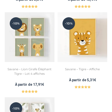
Note
5.00
Note
5.00
sur 5
sur 5
-10%
-10%
Savane – Lion Girafe Éléphant
Savane – Tigre – Affiche
Tigre – Lot 4 affiches
À partir de
5,31
€
À partir de
17,91
€
Note
5.00
Note
5.00
sur 5
sur 5
-10%