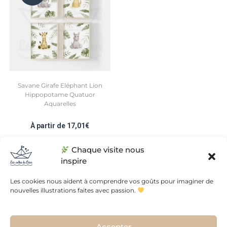
Savane Girafe Eléphant Lion
Hippopotame Quatuor
Aquarelles
À partir de
17,01
€
Chaque visite nous
Note
5.00
sur 5
inspire
Les cookies nous aident à comprendre vos goûts pour imaginer de
nouvelles illustrations faites avec passion.
Conditions Générales de Vente
Politique de confidentialités
Accepter
L’histoire de l’atelier
Contact
Plan du site
FAQ