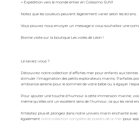
+ Expédition vers le monde entier en Colissimo SUIVI
Notez que les couleurs peuvent légèrement varier selon les écrans.
Vous pouvez nous envoyer un message si vous souhaitez une com
Bonne visite sur la boutique Les voiles de Léon !
Le saviez-vous ?
Découvrez notre collection d’affiches mer pour enfants aux teintes 
stimuler l’imagination des petits explorateurs marins. Parfaites 
ambiance sereine pour le sommeil de votre bébé ou à égayer l’espace
Pour ajouter une touche d’humour à cette immersion marine, voici 
même qu’elles ont un excellent sens de l’humour, ce qui les rend enc
N’hésitez plus et plongez dans notre univers marin enchanté avec
également
notre collection complète de posters de la mer
pour asso