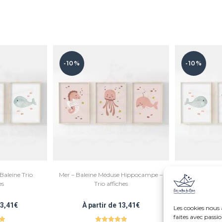
-10%
-10%
aleine Trio
Mer – Baleine Méduse Hippocampe –
Mer Tortue Crabe
es
Trio affiches
À par
3,41
€
À partir de
13,41
€
Les cookies nous
faites avec passi