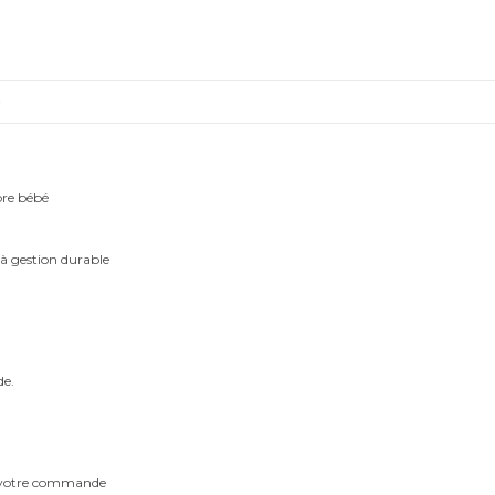
Baleine
-
Trio
affiches
)
bre bébé
 à gestion durable
de.
m votre commande