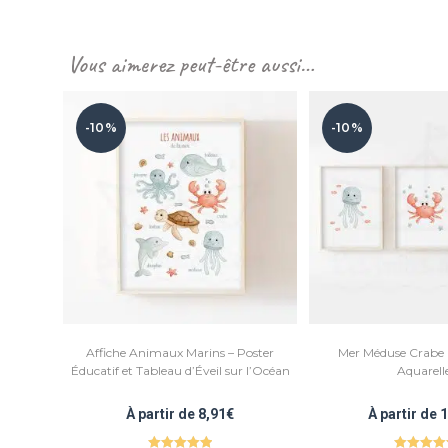
Vous aimerez peut-être aussi…
-10%
-10%
Affiche Animaux Marins – Poster
Mer Méduse Crabe B
Éducatif et Tableau d’Éveil sur l’Océan
Aquarell
À partir de
8,91
€
À partir de
1