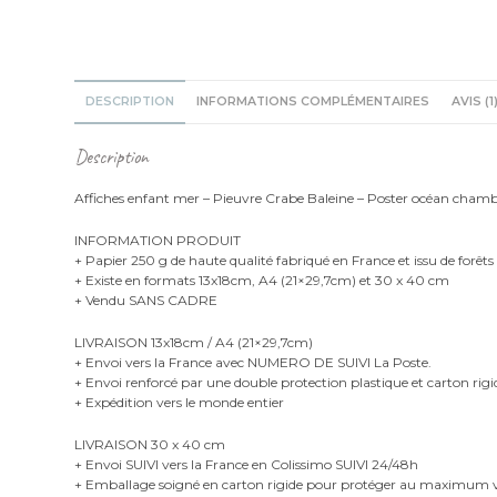
DESCRIPTION
INFORMATIONS COMPLÉMENTAIRES
AVIS (1
Description
Affiches enfant mer – Pieuvre Crabe Baleine – Poster océan cham
INFORMATION PRODUIT
+ Papier 250 g de haute qualité fabriqué en France et issu de forêts
+ Existe en formats 13x18cm, A4 (21×29,7cm) et 30 x 40 cm
+ Vendu SANS CADRE
LIVRAISON 13x18cm / A4 (21×29,7cm)
+ Envoi vers la France avec NUMERO DE SUIVI La Poste.
+ Envoi renforcé par une double protection plastique et carton rigi
+ Expédition vers le monde entier
LIVRAISON 30 x 40 cm
+ Envoi SUIVI vers la France en Colissimo SUIVI 24/48h
+ Emballage soigné en carton rigide pour protéger au maximu