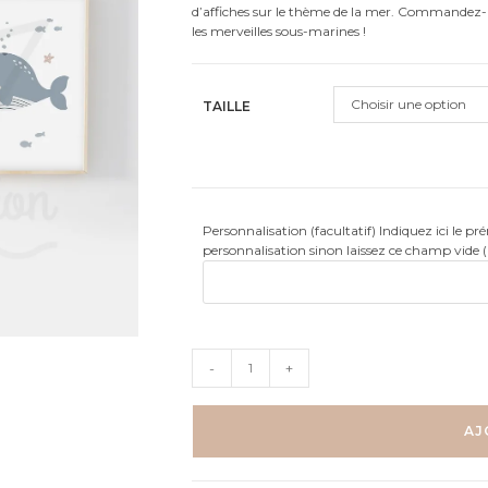
client
d’affiches sur le thème de la mer. Commandez-l
les merveilles sous-marines !
Choisir une option
TAILLE
Personnalisation (facultatif) Indiquez ici le p
personnalisation sinon laissez ce champ vide 
quantité
-
+
de
Mer
-
AJ
Pieuvre
Crabe