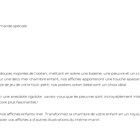
mande spéciale.
douces inspirées de l’océan, mettant en scène une baleine, une pieuvre et un c
pour une déco mer chambre enfant, nos affiches apporteront une touche apaisant
 de jeu de votre tout-petit, nos posters océan bébé sont un choix idéal.
une anecdote rigolote : saviez-vous que les pieuvres sont incroyablement int
ore plus fascinantes !
 nos affiches enfants mer. Transformez la chambre de votre enfant en un royau
cier vos affiches à d’autres illustrations du thème marin.