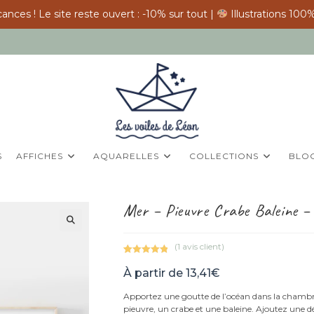
ances ! Le site reste ouvert : -10% sur tout |
Illustrations 100%
S
AFFICHES
AQUARELLES
COLLECTIONS
BLO
Mer – Pieuvre Crabe Baleine – 
(
1
avis client)
Noté
1
5.00
À partir de
13,41
€
sur 5
basé sur
Apportez une goutte de l’océan dans la chambre 
notation
pieuvre, un crabe et une baleine. Ajoutez une d