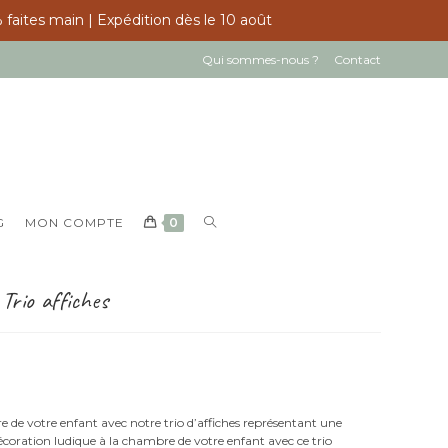
 faites main | Expédition dès le 10 août
Qui sommes-nous ?
Contact
TOGGLE
G
MON COMPTE
0
WEBSITE
SEARCH
Trio affiches
de votre enfant avec notre trio d’affiches représentant une
écoration ludique à la chambre de votre enfant avec ce trio