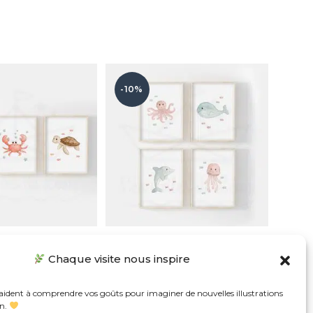
-10%
 Baleine Trio Aquarelles
Mer Pieuvre Baleine Dauphin Méduse
Chaque visite nous inspire
Quatuor Aquarelles
tir de
13,41
€
À partir de
17,91
€
 aident à comprendre vos goûts pour imaginer de nouvelles illustrations
on.
Note
4.95