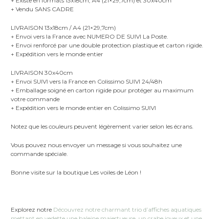
+ Existe en formats 13x18cm, A4 (21×29,7cm) et 30x40cm
+ Vendu SANS CADRE
LIVRAISON 13x18cm / A4 (21×29,7cm)
+ Envoi vers la France avec NUMERO DE SUIVI La Poste.
+ Envoi renforcé par une double protection plastique et carton rigide.
+ Expédition vers le monde entier
LIVRAISON 30x40cm
+ Envoi SUIVI vers la France en Colissimo SUIVI 24/48h
+ Emballage soigné en carton rigide pour protéger au maximum
votre commande
+ Expédition vers le monde entier en Colissimo SUIVI
Notez que les couleurs peuvent légèrement varier selon les écrans.
Vous pouvez nous envoyer un message si vous souhaitez une
commande spéciale.
Bonne visite sur la boutique Les voiles de Léon !
Explorez notre
Découvrez notre charmant trio d’affiches aquatiques
mettant en vedette une baleine majestueuse, un crabe joyeux et une