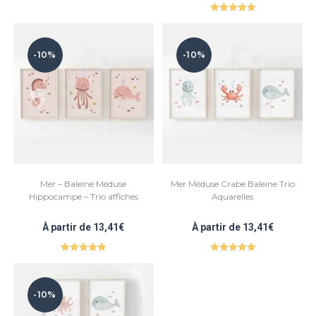
Note
5.00
Note
5.00
sur 5
sur 5
-10%
-10%
Mer – Baleine Méduse
Mer Méduse Crabe Baleine Trio
Hippocampe – Trio affiches
Aquarelles
À partir de
13,41
€
À partir de
13,41
€
Note
5.00
Note
5.00
sur 5
sur 5
-10%