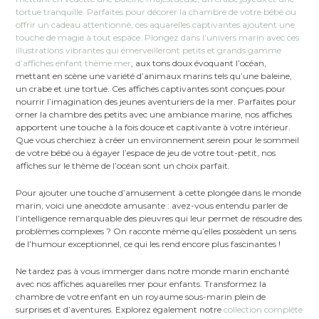
tortue tranquille. Parfaites pour décorer la chambre de votre bébé ou
offrir un cadeau attentionné, ces aquarelles captivantes ajoutent une
touche de magie à tout espace. Plongez dans l’univers marin avec ces
illustrations vibrantes qui émerveilleront petits et grands.gamme
d’affiches enfant thème mer
, aux tons doux évoquant l’océan,
mettant en scène une variété d’animaux marins tels qu’une baleine,
un crabe et une tortue. Ces affiches captivantes sont conçues pour
nourrir l’imagination des jeunes aventuriers de la mer. Parfaites pour
orner la chambre des petits avec une ambiance marine, nos affiches
apportent une touche à la fois douce et captivante à votre intérieur.
Que vous cherchiez à créer un environnement serein pour le sommeil
de votre bébé ou à égayer l’espace de jeu de votre tout-petit, nos
affiches sur le thème de l’océan sont un choix parfait.
Pour ajouter une touche d’amusement à cette plongée dans le monde
marin, voici une anecdote amusante : avez-vous entendu parler de
l’intelligence remarquable des pieuvres qui leur permet de résoudre des
problèmes complexes ? On raconte même qu’elles possèdent un sens
de l’humour exceptionnel, ce qui les rend encore plus fascinantes !
Ne tardez pas à vous immerger dans notre monde marin enchanté
avec nos affiches aquarelles mer pour enfants. Transformez la
chambre de votre enfant en un royaume sous-marin plein de
surprises et d’aventures. Explorez également notre
collection complète