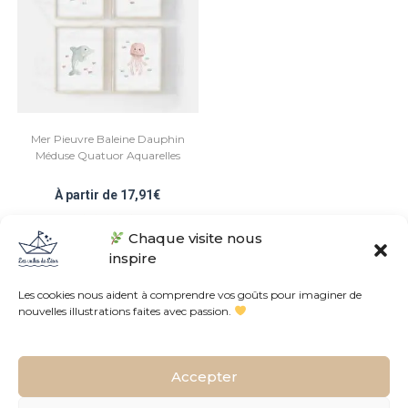
Mer Pieuvre Baleine Dauphin
Méduse Quatuor Aquarelles
À partir de
17,91
€
Chaque visite nous
Note
5.00
sur 5
inspire
Les cookies nous aident à comprendre vos goûts pour imaginer de
nouvelles illustrations faites avec passion.
Conditions Générales de Vente
Politique de confidentialités
Accepter
L’histoire de l’atelier
Contact
Plan du site
FAQ