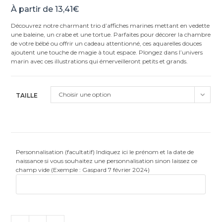
Noté
21
4.95
À partir de
13,41
€
sur 5
basé sur
Découvrez notre charmant trio d’affiches marines mettant en vedette
notations
une baleine, un crabe et une tortue. Parfaites pour décorer la chambre
client
de votre bébé ou offrir un cadeau attentionné, ces aquarelles douces
ajoutent une touche de magie à tout espace. Plongez dans l’univers
marin avec ces illustrations qui émerveilleront petits et grands.
Choisir une option
TAILLE
Personnalisation (facultatif) Indiquez ici le prénom et la date de
naissance si vous souhaitez une personnalisation sinon laissez ce
champ vide (Exemple : Gaspard 7 février 2024)
quantité