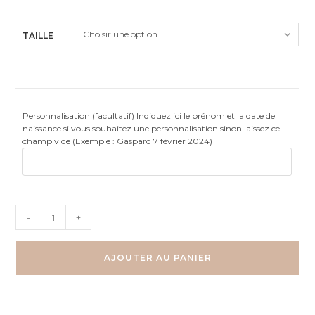
Choisir une option
TAILLE
Personnalisation (facultatif) Indiquez ici le prénom et la date de
naissance si vous souhaitez une personnalisation sinon laissez ce
champ vide (Exemple : Gaspard 7 février 2024)
quantité
-
+
de
Jungle
-
AJOUTER AU PANIER
éléphant
Panda
Koala
-