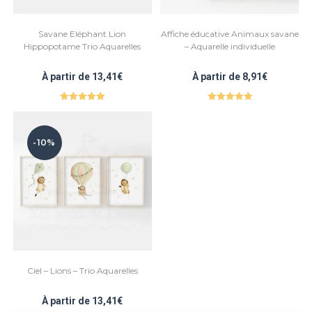
Savane Eléphant Lion
Affiche éducative Animaux savane
Hippopotame Trio Aquarelles
– Aquarelle individuelle
À partir de
13,41
€
À partir de
8,91
€
Note
5.00
Note
5.00
sur 5
sur 5
-10%
Ciel – Lions – Trio Aquarelles
À partir de
13,41
€