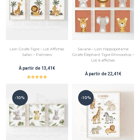
Lion Girafe Tigre – Lot Affiches
Savane – Lion Hippopotame
Safari – Palmiers
Girafe Éléphant Tigre Rhinocéros –
Lot 6 affiches
À partir de
13,41
€
À partir de
22,41
€
Note
5.00
sur 5
-10%
-10%