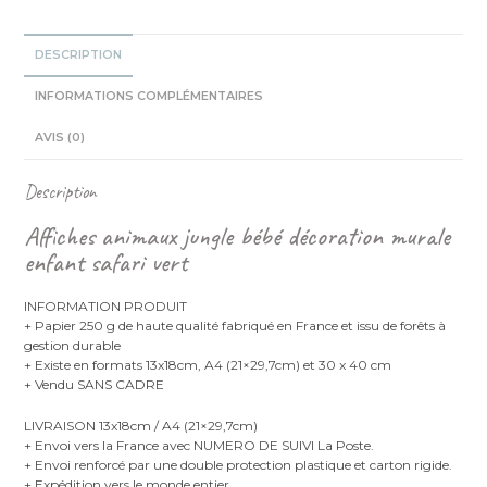
Trio
Affiches
DESCRIPTION
INFORMATIONS COMPLÉMENTAIRES
AVIS (0)
Description
Affiches animaux jungle bébé décoration murale
enfant safari vert
INFORMATION PRODUIT
+ Papier 250 g de haute qualité fabriqué en France et issu de forêts à
gestion durable
+ Existe en formats 13x18cm, A4 (21×29,7cm) et 30 x 40 cm
+ Vendu SANS CADRE
LIVRAISON 13x18cm / A4 (21×29,7cm)
+ Envoi vers la France avec NUMERO DE SUIVI La Poste.
+ Envoi renforcé par une double protection plastique et carton rigide.
+ Expédition vers le monde entier