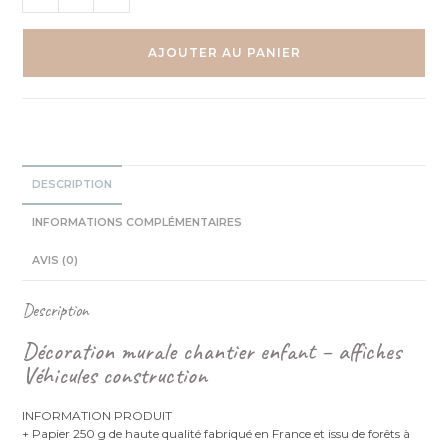
de
Véhicules
Chantier
AJOUTER AU PANIER
-
Camion
benne
Grue
Pelleteuse
-
DESCRIPTION
Trio
Affiches
INFORMATIONS COMPLÉMENTAIRES
personnalisées
AVIS (0)
Description
Décoration murale chantier enfant – affiches
Véhicules construction
INFORMATION PRODUIT
+ Papier 250 g de haute qualité fabriqué en France et issu de forêts à