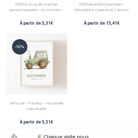
Affiche Grue de chantier
Affiches enfant pompier –
personnalisable « Le chantier »
Hélicoptère Caserne et Camion
À partir de
5,31
€
À partir de
13,41
€
-10%
Véhicule – Tracteur – Aquarelle
individuelle
À partir de
5,31
€
Chaque visite nous
Note
5.00