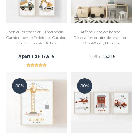
Véhicules chantier – Tractopelle
Affiche Camion benne –
Camion benne Pelleteuse Camion
Décoration engins de chantier –
toupie – Lot 4 affiches
30 x 40 cm, Bleu gris
Le
Le
À partir de
17,91
€
16,90
€
15,21
€
prix
prix
initial
actuel
était :
est :
Note
5.00
16,90€.
15,21€.
sur 5
-10%
-10%