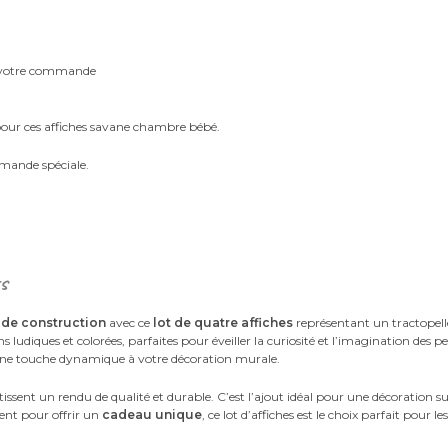
m votre commande
 pour ces affiches savane chambre bébé.
mande spéciale.
s
 de construction
avec ce
lot de quatre affiches
représentant un tractopell
 ludiques et colorées, parfaites pour éveiller la curiosité et l’imagination des pe
 une touche dynamique à votre décoration murale.
ntissent un rendu de qualité et durable. C’est l’ajout idéal pour une décoration 
ent pour offrir un
cadeau unique
, ce lot d’affiches est le choix parfait pour l