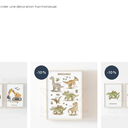
 créer une décoration harmonieuse.
-10%
-10%