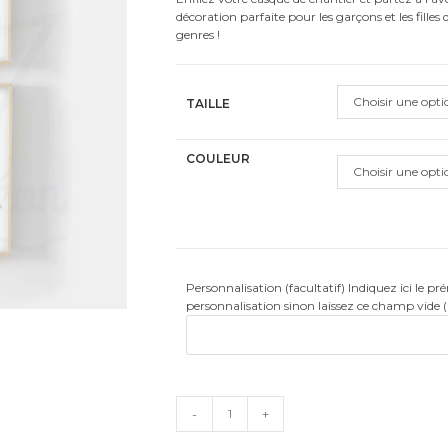
notation
décoration parfaite pour les garçons et les fille
client
genres !
Choisir une opti
TAILLE
COULEUR
Choisir une opti
Personnalisation (facultatif) Indiquez ici le p
personnalisation sinon laissez ce champ vide 
quantité
-
+
de
Véhicules