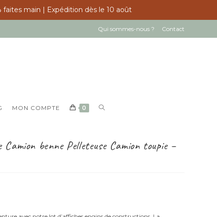
 faites main | Expédition dès le 10 août
Qui sommes-nous ?
Contact
TOGGLE
G
MON COMPTE
0
WEBSITE
SEARCH
le Camion benne Pelleteuse Camion toupie –
enture avec notre lot d’affiches engins de constructions. La