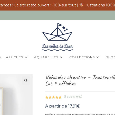
ances ! Le site reste ouvert : -10% sur tout |
Illustrations 100%
S
AFFICHES
AQUARELLES
COLLECTIONS
BLO
Véhicules chantier – Tractopel
Lot 4 affiches
(
1
avis client)
Noté
1
5.00
À partir de
17,91
€
sur 5
basé sur
Enfilez votre casque de chantier et partez à l’av