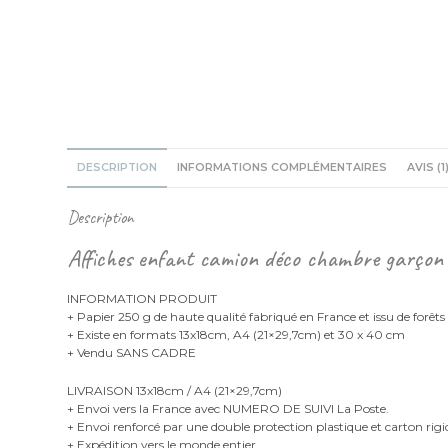
DESCRIPTION
INFORMATIONS COMPLÉMENTAIRES
AVIS (1
Description
Affiches enfant camion déco chambre garçon 
INFORMATION PRODUIT
+ Papier 250 g de haute qualité fabriqué en France et issu de forêts
+ Existe en formats 13x18cm, A4 (21×29,7cm) et 30 x 40 cm
+ Vendu SANS CADRE
LIVRAISON 13x18cm / A4 (21×29,7cm)
+ Envoi vers la France avec NUMERO DE SUIVI La Poste.
+ Envoi renforcé par une double protection plastique et carton rigi
+ Expédition vers le monde entier