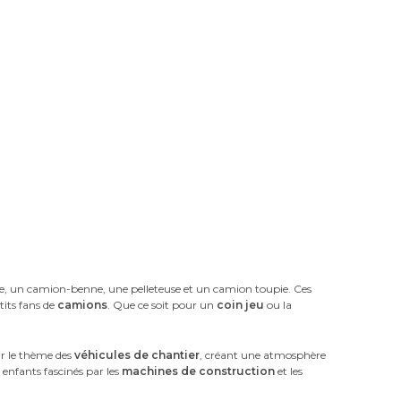
e, un camion-benne, une pelleteuse et un camion toupie. Ces
tits fans de
camions
. Que ce soit pour un
coin jeu
ou la
sur le thème des
véhicules de chantier
, créant une atmosphère
es enfants fascinés par les
machines de construction
et les