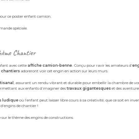
pour ce poster enfant camion.
mande spéciale.
hème Chantier
fant avec cette
affiche camion-benne
. Conçu pour ravir les amateurs d’
eng
e
chantiers
adoreront voir cet engin en action sur leurs murs.
rtisanal
, assurant un rendu vibrant et durable pour embellir la chambre de vos
rmettant aux enfants d’imaginer des
travaux gigantesques
et des aventure
s ludique
où l’enfant peut laisser libre cours à sa créativité, que ce soit en inv
 d’engins de chantier !
 sur le thème des engins de constructions.