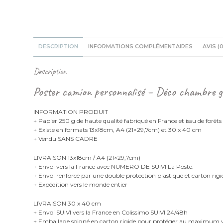
DESCRIPTION
INFORMATIONS COMPLÉMENTAIRES
AVIS (0
Description
Poster camion personnalisé – Déco chambre g
INFORMATION PRODUIT
+ Papier 250 g de haute qualité fabriqué en France et issu de forêts
+ Existe en formats 13x18cm, A4 (21×29,7cm) et 30 x 40 cm
+ Vendu SANS CADRE
LIVRAISON 13x18cm / A4 (21×29,7cm)
+ Envoi vers la France avec NUMERO DE SUIVI La Poste.
+ Envoi renforcé par une double protection plastique et carton rigi
+ Expédition vers le monde entier
LIVRAISON 30 x 40 cm
+ Envoi SUIVI vers la France en Colissimo SUIVI 24/48h
+ Emballage soigné en carton rigide pour protéger au maximu