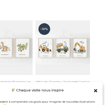
-10%
icératops Brachiosaure
Véhicules Chantier – Tractopelle Camion
 – Trio Aquarelles
benne Pelleteuse – Trio Affiches
Chaque visite nous inspire
tir de
13,41
€
À partir de
13,41
€
 aident à comprendre vos goûts pour imaginer de nouvelles illustrations