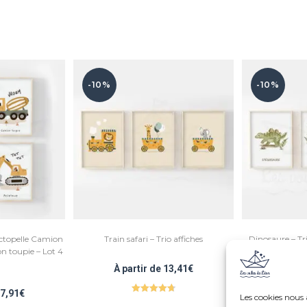
-10%
-10%
actopelle Camion
Train safari – Trio affiches
Dinosaure – Tr
n toupie – Lot 4
Stégosaure
À partir de
13,41
€
À par
7,91
€
Les cookies nous
Note
4.75