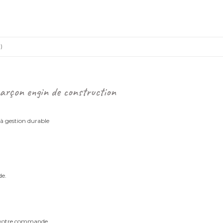
Décoration
engins
de
chantier
)
arçon engin de construction
 à gestion durable
de.
m votre commande