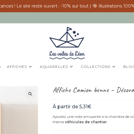
ances ! Le site reste ouvert : -10% sur tout |
Illustrations 100%
S
AFFICHES
AQUARELLES
COLLECTIONS
BLO
Affiche Camion benne – Décora
À partir de
5,31
€
Ajoutez une note amusante à la chambre de vot
thème
véhicules de chantier
.