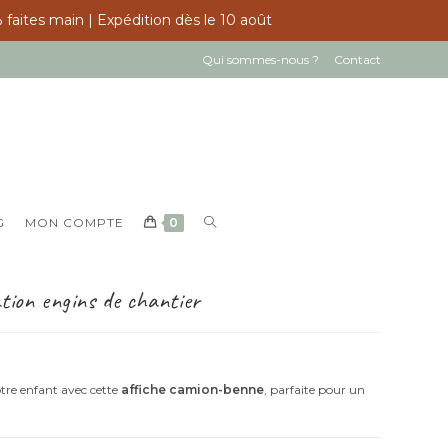
 faites main | Expédition dès le 10 août
Qui sommes-nous ?
Contact
TOGGLE
G
MON COMPTE
0
WEBSITE
SEARCH
tion engins de chantier
re enfant avec cette
affiche camion-benne
, parfaite pour un