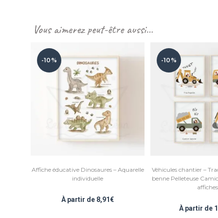
Vous aimerez peut-être aussi…
-10%
-10%
Affiche éducative Dinosaures – Aquarelle
Véhicules chantier – Tr
individuelle
benne Pelleteuse Camio
affiches
À partir de
8,91
€
À partir de
1