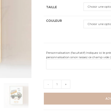
Choisir une opti
TAILLE
COULEUR
Choisir une opti
Personnalisation (facultatif) Indiquez ici le p
personnalisation sinon laissez ce champ vide 
quantité
-
+
de
Affiche
Camion
AJ
benne
-