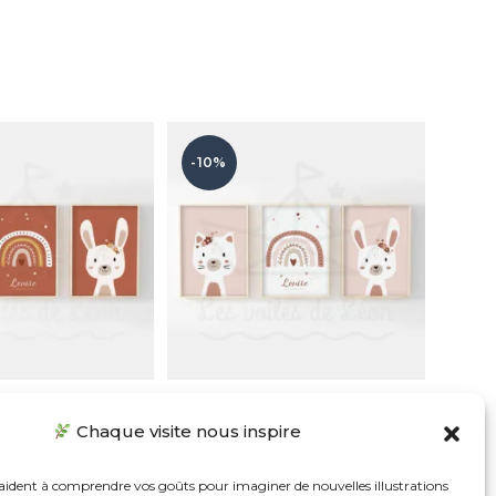
-10%
e terracotta – Chat Arc
Affiches animaux fleurs – Chat Arc en
Chaque visite nous inspire
 ciel Lapin
ciel Lapin
tir de
13,41
€
À partir de
13,41
€
 aident à comprendre vos goûts pour imaginer de nouvelles illustrations