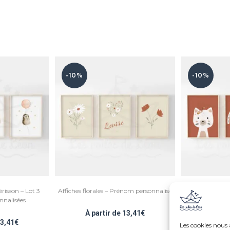
-10%
-10%
risson – Lot 3
Affiches florales – Prénom personnalisé
Affiches bohèm
nnalisées
en
À partir de
13,41
€
3,41
€
À par
Les cookies nous