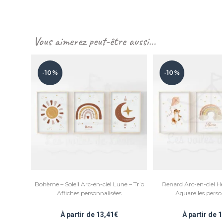
Vous aimerez peut-être aussi…
-10%
-10%
Bohème – Soleil Arc-en-ciel Lune – Trio
Renard Arc-en-ciel Hé
Affiches personnalisées
Aquarelles perso
À partir de
13,41
€
À partir de
1