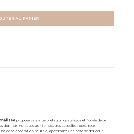
OUTER AU PANIER
nnalisée
propose une interprétation graphique et florale de ce
tion harmonieuse aux teintes très actuelles : ocre, rose,
esse de sa décoration murale, apportant une note de douceur