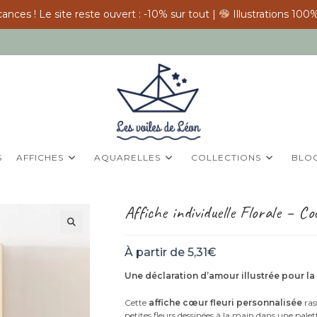
ances ! Le site reste ouvert : -10% sur tout |
Illustrations 100%
S
AFFICHES
AQUARELLES
COLLECTIONS
BLO
Affiche individuelle Florale – C
À partir de
5,31
€
Une déclaration d’amour illustrée pour la
Cette
affiche cœur fleuri personnalisée
ras
petites fleurs dessinées à la main dans une pale