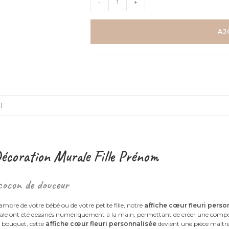
-
+
de
Affiche
individuelle
AJ
Florale
-
Coeur
avec
fleurs
personnalisé
)
Décoration Murale Fille Prénom
 cocon de douceur
ambre de votre bébé ou de votre petite fille, notre
affiche cœur fleuri perso
tale ont été dessinés numériquement à la main, permettant de créer une composi
e bouquet, cette
affiche cœur fleuri personnalisée
devient une pièce maîtr