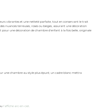
eurs vibrantes et une netteté parfaite, tout en conservant le trait
n des nuances terreuses, roses ou beiges, assurant une décoration
t pour une décoration de chambre d’enfant à la fois belle, originale
our une chambre au style plus épuré, un cadre blanc mettra
ou
l’affiche arc-en-ciel
.