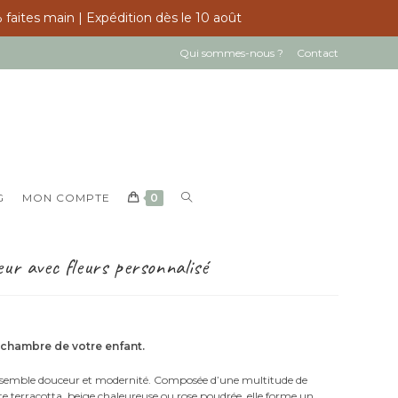
 faites main | Expédition dès le 10 août
Qui sommes-nous ?
Contact
TOGGLE
G
MON COMPTE
0
WEBSITE
SEARCH
oeur avec fleurs personnalisé
 chambre de votre enfant.
semble douceur et modernité. Composée d’une multitude de
tte terracotta, beige chaleureuse ou rose poudrée, elle forme un