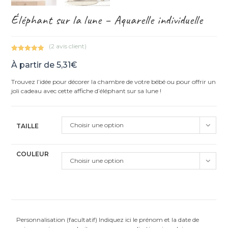
Éléphant sur la lune – Aquarelle individuelle
(
2
avis client)
Noté
2
5.00
À partir de
5,31
€
sur 5
basé sur
Trouvez l’idée pour décorer la chambre de votre bébé ou pour offrir un
notations
joli cadeau avec cette affiche d’éléphant sur sa lune !
client
Choisir une option
TAILLE
COULEUR
Choisir une option
Personnalisation (facultatif) Indiquez ici le prénom et la date de