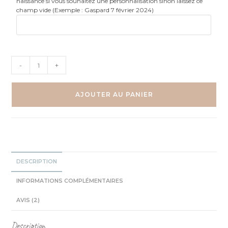
naissance si vous souhaitez une personnalisation sinon laissez ce
champ vide (Exemple : Gaspard 7 février 2024)
quantité
-
+
de
Éléphant
sur
AJOUTER AU PANIER
la
lune
-
Aquarelle
individuelle
DESCRIPTION
INFORMATIONS COMPLÉMENTAIRES
AVIS (2)
Description