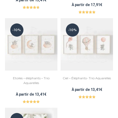
À partir de
13,41
€
À partir de
17,91
€
Note
4.80
Note
5.00
sur 5
sur 5
-10%
-10%
Etoiles – éléphants – Trio
Ciel – Éléphants- Trio Aquarelles
Aquarelles
À partir de
13,41
€
À partir de
13,41
€
Note
5.00
Note
5.00
sur 5
sur 5