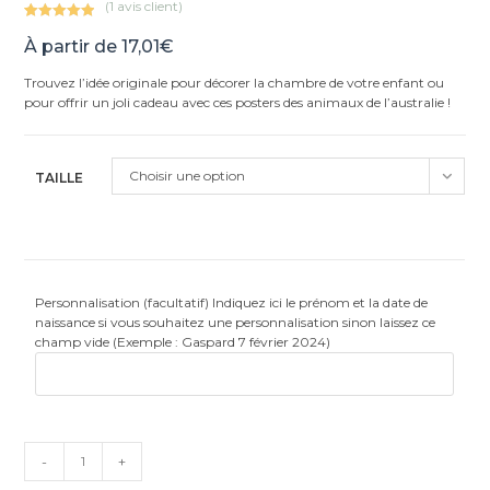
(
1
avis client)
Noté
1
5.00
À partir de
17,01
€
sur 5
basé sur
Trouvez l’idée originale pour décorer la chambre de votre enfant ou
notation
pour offrir un joli cadeau avec ces posters des animaux de l’australie !
client
Choisir une option
TAILLE
Personnalisation (facultatif) Indiquez ici le prénom et la date de
naissance si vous souhaitez une personnalisation sinon laissez ce
champ vide (Exemple : Gaspard 7 février 2024)
quantité
-
+
de