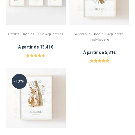
Etoiles – Koalas – Trio Aquarelles
Australie – Koala – Aquarelle
individuelle
À partir de
13,41
€
À partir de
5,31
€
Note
4.80
Note
5.00
sur 5
sur 5
-10%