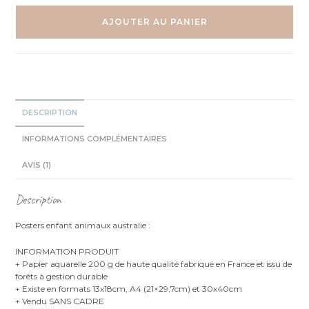
Australie
Kangourou
AJOUTER AU PANIER
Ornithorynque
Koala
Quokka
Quatuor
Aquarelles
DESCRIPTION
INFORMATIONS COMPLÉMENTAIRES
AVIS (1)
Description
Posters enfant animaux australie :
INFORMATION PRODUIT
+ Papier aquarelle 200 g de haute qualité fabriqué en France et issu de
forêts à gestion durable
+ Existe en formats 13x18cm, A4 (21×29,7cm) et 30x40cm
+ Vendu SANS CADRE