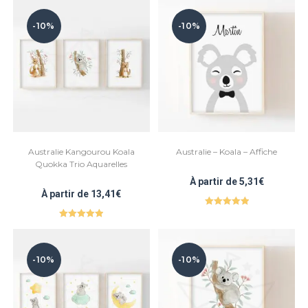
-10%
-10%
Australie Kangourou Koala
Australie – Koala – Affiche
Quokka Trio Aquarelles
À partir de
5,31
€
À partir de
13,41
€
Note
5.00
Note
5.00
sur 5
sur 5
-10%
-10%