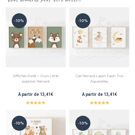
-10%
-10%
Affiches Forêt – Ours Little
Ciel Renard Lapin Faon Trio
explorer Renard
Aquarelles
À partir de
13,41
€
À partir de
13,41
€
Note
5.00
Note
5.00
sur 5
sur 5
-10%
-10%