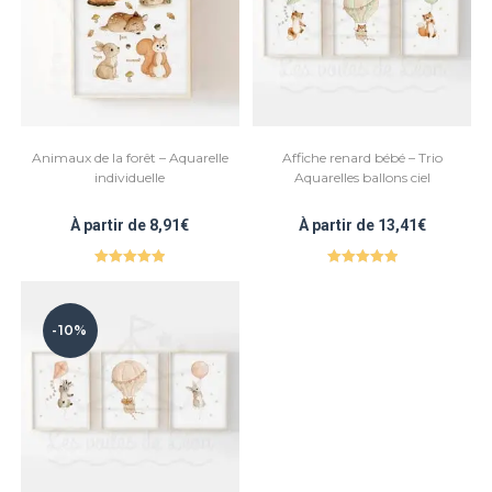
Animaux de la forêt – Aquarelle
Affiche renard bébé – Trio
individuelle
Aquarelles ballons ciel
À partir de
8,91
€
À partir de
13,41
€
Note
5.00
Note
5.00
sur 5
sur 5
-10%