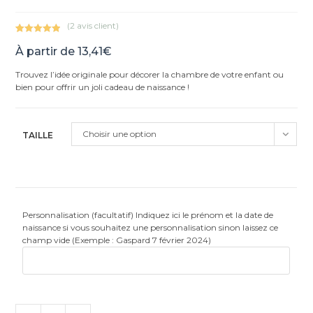
(
2
avis client)
Noté
2
5.00
À partir de
13,41
€
sur 5
basé sur
Trouvez l’idée originale pour décorer la chambre de votre enfant ou
notations
bien pour offrir un joli cadeau de naissance !
client
Choisir une option
TAILLE
Personnalisation (facultatif) Indiquez ici le prénom et la date de
naissance si vous souhaitez une personnalisation sinon laissez ce
champ vide (Exemple : Gaspard 7 février 2024)
quantité