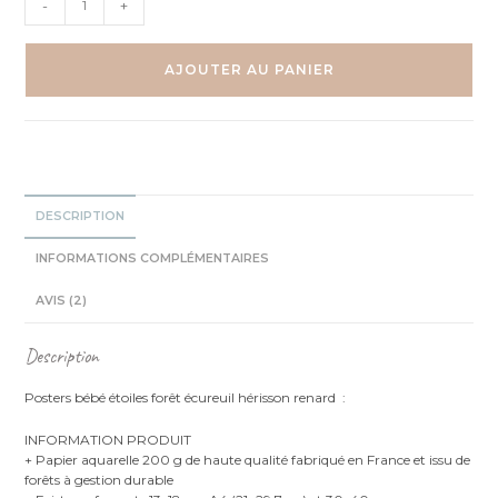
-
+
de
Etoiles
-
AJOUTER AU PANIER
Écureuil,
hérisson,
renard
-
Trio
Illustrations
DESCRIPTION
INFORMATIONS COMPLÉMENTAIRES
AVIS (2)
Description
Posters bébé étoiles forêt écureuil hérisson renard :
INFORMATION PRODUIT
+ Papier aquarelle 200 g de haute qualité fabriqué en France et issu de
forêts à gestion durable