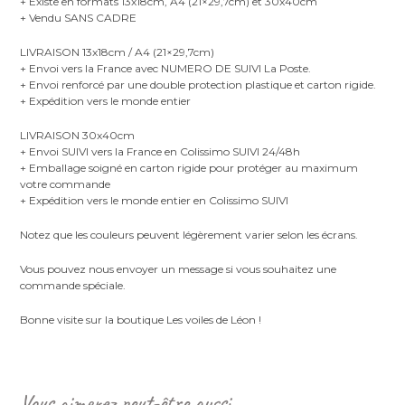
+ Existe en formats 13x18cm, A4 (21×29,7cm) et 30x40cm
+ Vendu SANS CADRE
LIVRAISON 13x18cm / A4 (21×29,7cm)
+ Envoi vers la France avec NUMERO DE SUIVI La Poste.
+ Envoi renforcé par une double protection plastique et carton rigide.
+ Expédition vers le monde entier
LIVRAISON 30x40cm
+ Envoi SUIVI vers la France en Colissimo SUIVI 24/48h
+ Emballage soigné en carton rigide pour protéger au maximum
votre commande
+ Expédition vers le monde entier en Colissimo SUIVI
Notez que les couleurs peuvent légèrement varier selon les écrans.
Vous pouvez nous envoyer un message si vous souhaitez une
commande spéciale.
Bonne visite sur la boutique Les voiles de Léon !
Vous aimerez peut-être aussi…