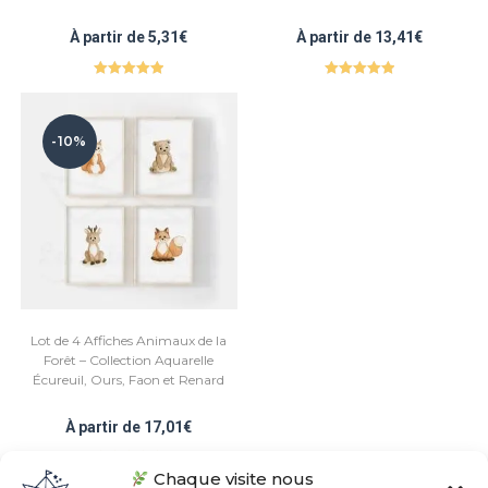
À partir de
5,31
€
À partir de
13,41
€
Note
5.00
Note
5.00
sur 5
sur 5
-10%
Lot de 4 Affiches Animaux de la
Forêt – Collection Aquarelle
Écureuil, Ours, Faon et Renard
À partir de
17,01
€
Chaque visite nous
Note
5.00