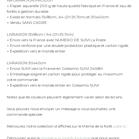
INFORMATION PRODUIT
+ Papier aquarelle 200 g de haute qualité fabriqué en France et issu de
forêts à gestion durable
+ Existe en formats 13x18cm, A4 (21×29,7cm) et 30x40cm
+ Vendu SANS CADRE
LIVRAISON 13x18cm / A4 (21×29,7cm)
+ Envoi vers la France avec NUMERO DE SUIVI La Poste.
+ Envoi renforcé par une double protection plastique et carton rigide.
+ Expédition vers le monde entier
LIVRAISON 30x40cm
+ Envoi SUIVI vers la France en Colissimo SUIVI 24/48h
+ Emballage soigné en carton rigide pour protéger au maximum
votre commande
+ Expédition vers le monde entier en Colissimo SUIVI
Notez que les couleurs peuvent légèrement varier selon les écrans.
Vous pouvez nous envoyer un message si vous souhaitez une
commande spéciale.
Retrouvez notre collection d’affiches sur le thème de la forêt
juste ici
.
Découvrez aussi la
trousse aux motifs sous-bois
que nous avons