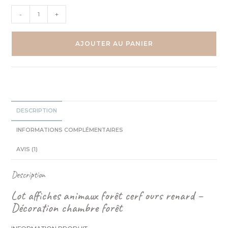
quantité
-
+
de
Forêt
Automne
AJOUTER AU PANIER
Ours
Renard
Cerf
Trio
Aquarelles
DESCRIPTION
INFORMATIONS COMPLÉMENTAIRES
AVIS (1)
Description
Lot affiches animaux forêt cerf ours renard –
Décoration chambre forêt