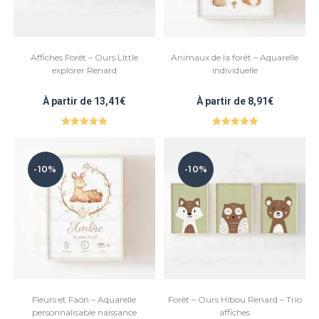
Affiches Forêt – Ours Little
Animaux de la forêt – Aquarelle
explorer Renard
individuelle
À partir de
13,41
€
À partir de
8,91
€
Note
5.00
Note
5.00
sur 5
sur 5
-10%
-10%
Fleurs et Faon – Aquarelle
Forêt – Ours Hibou Renard – Trio
personnalisable naissance
affiches