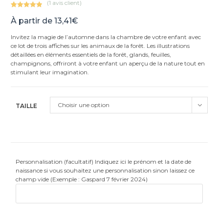
(
1
avis client)
Noté
1
5.00
À partir de
13,41
€
sur 5
basé sur
Invitez la magie de l’automne dans la chambre de votre enfant avec
notation
ce lot de trois affiches sur les animaux de la forêt. Les illustrations
client
détaillées en éléments essentiels de la forêt, glands, feuilles,
champignons, offriront à votre enfant un aperçu de la nature tout en
stimulant leur imagination.
Choisir une option
TAILLE
Personnalisation (facultatif) Indiquez ici le prénom et la date de
naissance si vous souhaitez une personnalisation sinon laissez ce
champ vide (Exemple : Gaspard 7 février 2024)