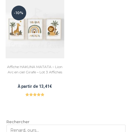
-10%
Affiche HAKUNA MATATA – Lion
Arc en ciel Girafe – Lot 3 Affiches
À partir de
13,41
€
Note
5.00
sur 5
Rechercher