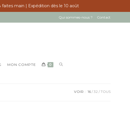
 faites main | Expédition dès le 10 août
Qui sommes-nous ?
Contact
TOGGLE
G
MON COMPTE
0
WEBSITE
SEARCH
VOIR :
16
32
TOUS