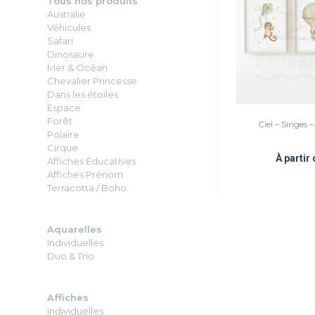
Tous nos produits
Australie
Véhicules
Safari
Dinosaure
Mer & Océan
Chevalier Princesse
Dans les étoiles
Espace
Forêt
Ciel – Singes –
Polaire
Cirque
À partir
Affiches Éducatives
Affiches Prénom
Terracotta / Boho
Aquarelles
Individuelles
Duo
&
Trio
Affiches
Individuelles