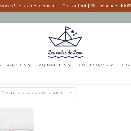
ances ! Le site reste ouvert : -10% sur tout |
Illustrations 100%
S
AFFICHES
AQUARELLES
COLLECTIONS
BLO
Tri du plus récent au plus ancien