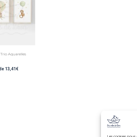
 Trio Aquarelles
 de
13,41
€
Les cookies nous