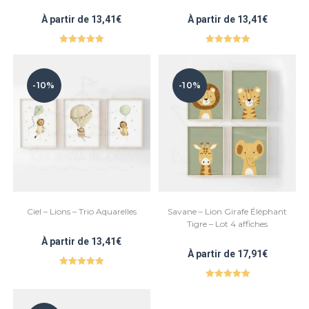
À partir de
13,41
€
À partir de
13,41
€
Note
5.00
Note
5.00
sur 5
sur 5
-10%
-10%
Ciel – Lions – Trio Aquarelles
Savane – Lion Girafe Éléphant
Tigre – Lot 4 affiches
À partir de
13,41
€
À partir de
17,91
€
Note
5.00
Note
5.00
sur 5
sur 5