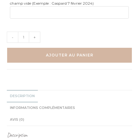
champ vide (Exemple : Gaspard 7 février 2024)
quantité
-
+
de
Singe
dans
AJOUTER AU PANIER
sa
montgolfière
Aquarelle
individuelle
DESCRIPTION
INFORMATIONS COMPLÉMENTAIRES
AVIS (0)
Description