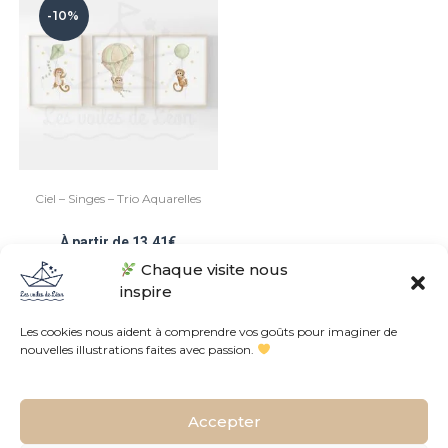
-10%
Ciel – Singes – Trio Aquarelles
À partir de
13,41
€
Chaque visite nous
inspire
Les cookies nous aident à comprendre vos goûts pour imaginer de
nouvelles illustrations faites avec passion.
Conditions Générales de Vente
Politique de confidentialités
Accepter
L’histoire de l’atelier
Contact
Plan du site
FAQ