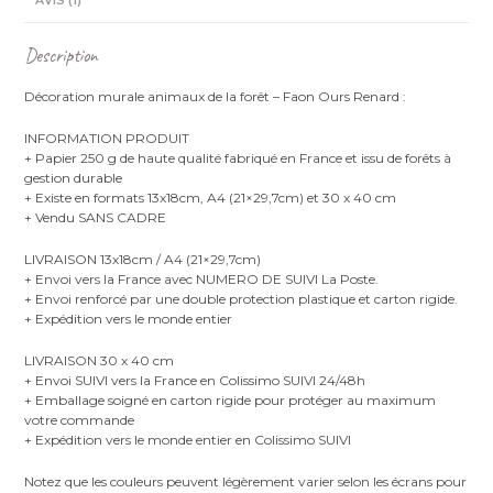
AVIS (1)
Description
Décoration murale animaux de la forêt – Faon Ours Renard :
INFORMATION PRODUIT
+ Papier 250 g de haute qualité fabriqué en France et issu de forêts à
gestion durable
+ Existe en formats 13x18cm, A4 (21×29,7cm) et 30 x 40 cm
+ Vendu SANS CADRE
LIVRAISON 13x18cm / A4 (21×29,7cm)
+ Envoi vers la France avec NUMERO DE SUIVI La Poste.
+ Envoi renforcé par une double protection plastique et carton rigide.
+ Expédition vers le monde entier
LIVRAISON 30 x 40 cm
+ Envoi SUIVI vers la France en Colissimo SUIVI 24/48h
+ Emballage soigné en carton rigide pour protéger au maximum
votre commande
+ Expédition vers le monde entier en Colissimo SUIVI
Notez que les couleurs peuvent légèrement varier selon les écrans pour