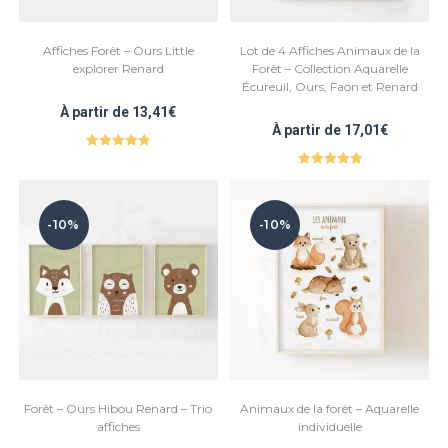
Affiches Forêt – Ours Little
Lot de 4 Affiches Animaux de la
explorer Renard
Forêt – Collection Aquarelle
Écureuil, Ours, Faon et Renard
À partir de
13,41
€
À partir de
17,01
€
Note
5.00
Note
5.00
sur 5
sur 5
-10%
-10%
Forêt – Ours Hibou Renard – Trio
Animaux de la forêt – Aquarelle
affiches
individuelle