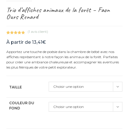
Trio d’affiches animaux de la forêt – Faon
Ours Renard
(
1
avis client)
Noté
1
5.00
À partir de
13,41
€
sur 5
basé sur
Apportez une touche de poésie dans la chambre de bébé avec nos
notation
affiches représentant à notre façon les animaux de la forêt. Parfaites
client
pour créer une ambiance chaleureuse et accompagner les aventures
les plus féériques de votre petit explorateur.
Choisir une option
TAILLE
COULEUR DU
Choisir une option
FOND