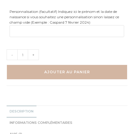
Personnalisation (facultatif) Indiquez ici le prénom et la date de
naissance si vous souhaitez une personnalisation sinon laissez ce
champ vide (Exemple : Gaspard 7 février 2024)
quantité
-
+
de
Trio
d'affiches
AJOUTER AU PANIER
animaux
de
la
forêt
-
Faon
DESCRIPTION
Ours
Renard
INFORMATIONS COMPLÉMENTAIRES