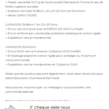
+ Papier aquarelle 200 g de haute qualité fabriqué en France et issu de
forêts à gestion durable
+ Existe en formats 13x18cm, A4 (21×29,7cm) et 30x40cm
+ Vendu SANS CADRE
LIVRAISON 13x18cm / A4 (21×29,7cm)
+ Envoi vers la France avec NUMERO DE SUIVI La Poste.
+ Envoi renforcé par une double protection plastique et carton rigide.
+ Expédition vers le monde entier
LIVRAISON 30x40cm
+ Envoi SUIVI vers la France en Colissimo SUIVI 24/48h
+ Emballage soigné en carton rigide pour protéger au maximum
votre commande
+ Expédition vers le monde entier en Colissimo SUIVI
Notez que les couleurs peuvent légèrement varier selon les écrans pour
cette Décoration chambre enfant forêt.
Vous pouvez nous envoyer un message si vous souhaitez une
commande spéciale.
Bonne visite sur la boutique Les voiles de Léon !
Chaque visite nous