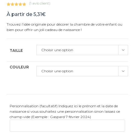
(
1
avis client)
Noté
1
5.00
À partir de
5,31
€
sur 5
basé sur
Trouvez l’idée originale pour décorer la chambre de votre enfant ou
notation
bien pour offrir un joli cadeau de naissance !
client
Choisir une option
TAILLE
COULEUR
Choisir une option
Personnalisation (facultatif) Indiquez ici le prénom et la date de
naissance si vous souhaitez une personnalisation sinon laissez ce
champ vide (Exemple : Gaspard 7 février 2024)