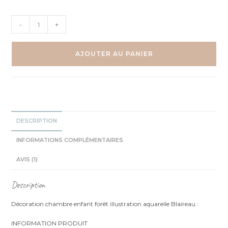
quantité
-
+
de
Forêt
-
AJOUTER AU PANIER
Blaireau
en
promenade
-
Aquarelle
individuelle
DESCRIPTION
INFORMATIONS COMPLÉMENTAIRES
AVIS (1)
Description
Décoration chambre enfant forêt illustration aquarelle Blaireau :
INFORMATION PRODUIT