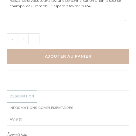
naissance si vous souhaitez une personnalisation sinon laissez ce
champ vide (Exemple : Gaspard 7 février 2024)
quantité
-
+
de
Dragon
sur
AJOUTER AU PANIER
son
nuage
-
Affiche
DESCRIPTION
INFORMATIONS COMPLÉMENTAIRES
AVIS (1)
Description