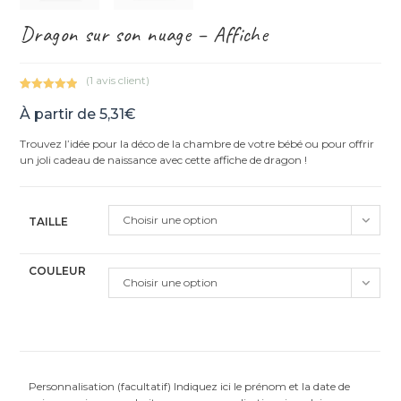
Dragon sur son nuage – Affiche
(
1
avis client)
Noté
1
5.00
À partir de
5,31
€
sur 5
basé sur
Trouvez l’idée pour la déco de la chambre de votre bébé ou pour offrir
notation
un joli cadeau de naissance avec cette affiche de dragon !
client
Choisir une option
TAILLE
COULEUR
Choisir une option
Personnalisation (facultatif) Indiquez ici le prénom et la date de