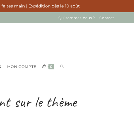
 faites main | Expédition dès le 10 août
Qui sommes-nous ?
Contact
G
MON COMPTE
0
nt sur le thème