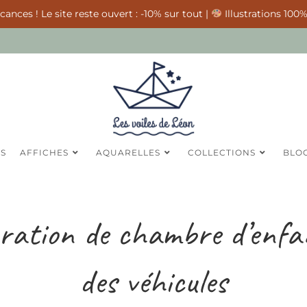
ances ! Le site reste ouvert : -10% sur tout |
Illustrations 100%
ES
AFFICHES
AQUARELLES
COLLECTIONS
BLO
ration de chambre d’enfa
des véhicules