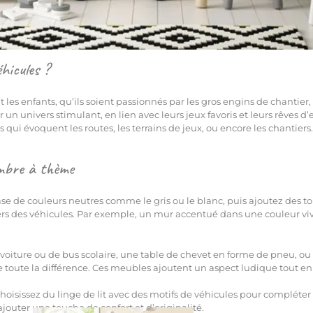
hicules ?
les enfants, qu’ils soient passionnés par les gros engins de chantier,
 univers stimulant, en lien avec leurs jeux favoris et leurs rêves d’ex
qui évoquent les routes, les terrains de jeux, ou encore les chantiers
ambre à thème
e de couleurs neutres comme le gris ou le blanc, puis ajoutez des t
vers des véhicules. Par exemple, un mur accentué dans une couleur
 voiture ou de bus scolaire, une table de chevet en forme de pneu, o
toute la différence. Ces meubles ajoutent un aspect ludique tout en 
hoisissez du linge de lit avec des motifs de véhicules pour compléter 
outer une touche de confort et d’originalité.