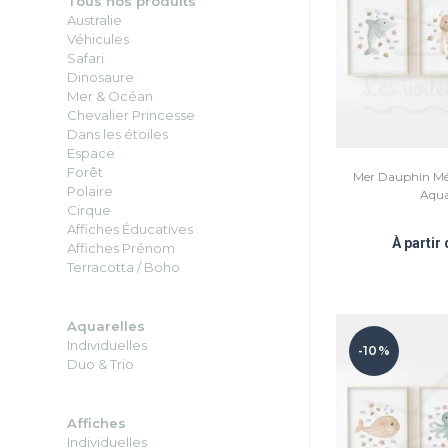
Tous nos produits
Australie
Véhicules
Safari
Dinosaure
Mer & Océan
Chevalier Princesse
Dans les étoiles
Espace
Forêt
Mer Dauphin Méd
Polaire
Aqua
Cirque
Affiches Éducatives
À partir
Affiches Prénom
Terracotta / Boho
Aquarelles
Individuelles
-10%
Duo
&
Trio
Affiches
Individuelles