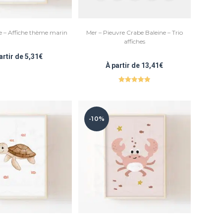
 – Affiche thème marin
Mer – Pieuvre Crabe Baleine – Trio
affiches
artir de
5,31
€
À partir de
13,41
€
Note
5.00
sur 5
-10%