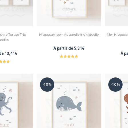
uvre Tortue Trio
Hippocampe – Aquarelle individuelle
Mer Hippoca
relles
À partir de
5,31
€
 de
13,41
€
À p
Note
5.00
e
5.00
sur 5
r 5
-10%
-10%