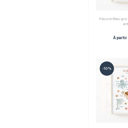
Pieuvre Bleu gris
en
À parti
-10%