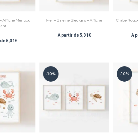
 – Affiche Mer pour
Mer – Baleine Bleu gris – Affiche
Crabe Rouge
fant
À partir de
5,31
€
À p
r de
5,31
€
-10%
-10%