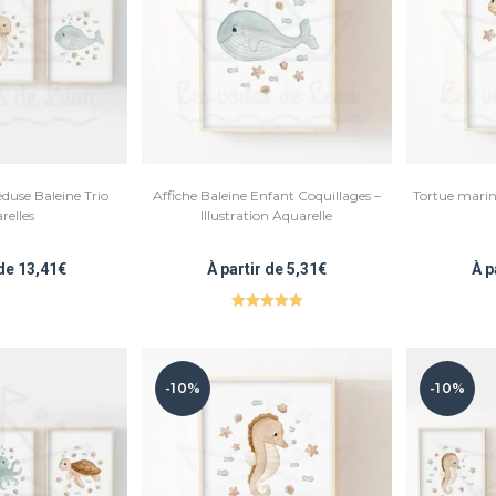
use Baleine Trio
Affiche Baleine Enfant Coquillages –
Tortue marin
relles
Illustration Aquarelle
 de
13,41
€
À partir de
5,31
€
À p
Note
5.00
sur 5
-10%
-10%