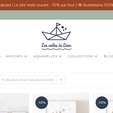
ances ! Le site reste ouvert : -10% sur tout |
Illustrations 100%
S
AFFICHES
AQUARELLES
COLLECTIONS
BLO
Tri du plus récent au plus ancien
-10%
-10%