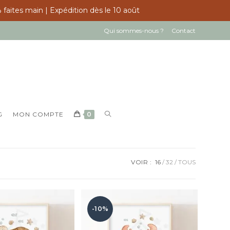
 faites main | Expédition dès le 10 août
Qui sommes-nous ?
Contact
TOGGLE
G
MON COMPTE
0
WEBSITE
SEARCH
VOIR :
16
32
TOUS
-10%