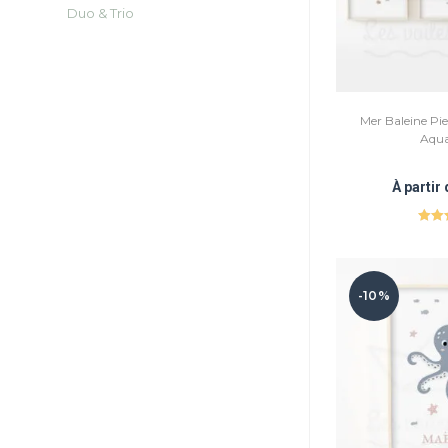
Duo & Trio
Mer Baleine Pie
Aqua
À partir
Not
su
-10%