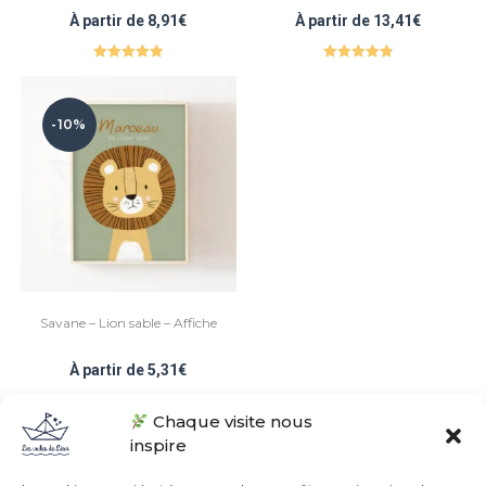
À partir de
8,91
€
À partir de
13,41
€
Note
5.00
Note
4.93
sur 5
sur 5
-10%
Savane – Lion sable – Affiche
À partir de
5,31
€
Chaque visite nous
Note
4.94
sur 5
inspire