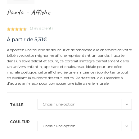
Panda – Affiche
(
3
avis client)
Noté
3
4.67
À partir de
5,31
€
sur 5
basé sur
Apportez une touche de douceur et de tendresse à la chambre de votre
notations
bébé avec cette mignonne affiche représentant un panda. Illustrée
client
dans un style délicat et épuré, ce portrait s’intègre parfaitement dans
un univers enfantin, apaisant et chaleureux. Idéale pour une déco
murale poétique, cette affiche crée une ambiance réconfortante tout
en éveillant la curiosité des tout-petits. Parfaite seule ou associée à
d’autres animaux pour composer une jolie galerie murale.
Choisir une option
TAILLE
COULEUR
Choisir une option