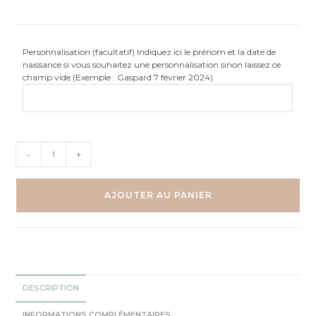
Personnalisation (facultatif) Indiquez ici le prénom et la date de
naissance si vous souhaitez une personnalisation sinon laissez ce
champ vide (Exemple : Gaspard 7 février 2024)
quantité
-
+
de
Panda
-
AJOUTER AU PANIER
Affiche
DESCRIPTION
INFORMATIONS COMPLÉMENTAIRES