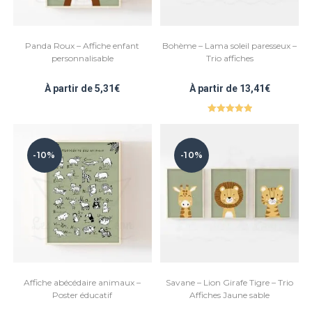
Panda Roux – Affiche enfant
Bohème – Lama soleil paresseux –
personnalisable
Trio affiches
À partir de
5,31
€
À partir de
13,41
€
Note
5.00
sur 5
-10%
-10%
Affiche abécédaire animaux –
Savane – Lion Girafe Tigre – Trio
Poster éducatif
Affiches Jaune sable