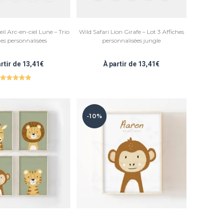
il Arc-en-ciel Lune – Trio
Wild Safari Lion Girafe – Lot 3 Affiches
hes personnalisées
personnalisées jungle
artir de
13,41
€
À partir de
13,41
€
Note
5.00
sur 5
-10%