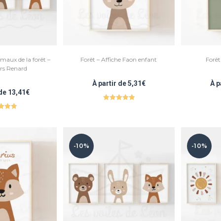
imaux de la forêt –
Forêt – Affiche Faon enfant
Forêt
rs Renard
À partir de
5,31
€
À p
 de
13,41
€
Note
5.00
e
5.00
sur 5
r 5
-10%
-10%