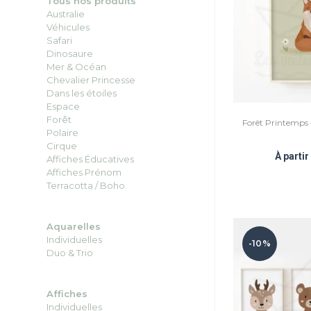
Tous nos produits
Australie
Véhicules
Safari
Dinosaure
Mer & Océan
Chevalier Princesse
Dans les étoiles
Espace
Forêt
Forêt Printemps 
Polaire
Cirque
À parti
Affiches Éducatives
Affiches Prénom
Terracotta / Boho
Aquarelles
Individuelles
-10%
Duo
&
Trio
Affiches
Individuelles