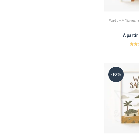
Forêt – Affiches 
À parti
Not
su
-10%