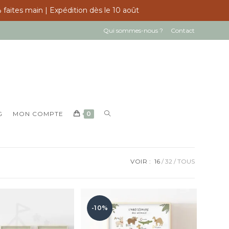
 faites main | Expédition dès le 10 août
Qui sommes-nous ?
Contact
TOGGLE
G
MON COMPTE
0
WEBSITE
SEARCH
VOIR :
16
32
TOUS
-10%