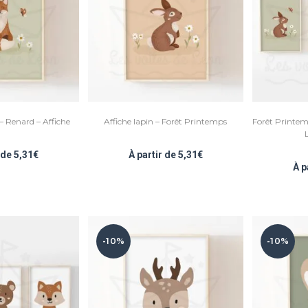
– Renard – Affiche
Affiche lapin – Forêt Printemps
Forêt Printem
L
r de
5,31
€
À partir de
5,31
€
À p
-10%
-10%