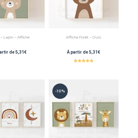
 – Lapin – Affiche
Affiche Forêt – Ours
artir de
5,31
€
À partir de
5,31
€
Note
5.00
sur 5
-10%