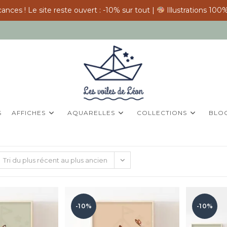
ances ! Le site reste ouvert : -10% sur tout |
Illustrations 100%
S
AFFICHES
AQUARELLES
COLLECTIONS
BLO
Tri du plus récent au plus ancien
-10%
-10%