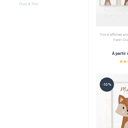
Duo & Trio
Trio d’affiches an
Faon Ou
À partir
Not
su
-10%