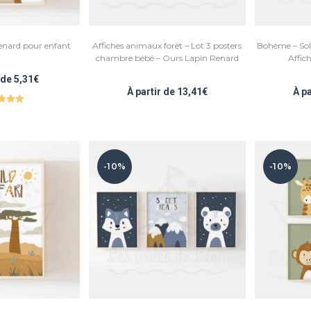
renard pour enfant
Affiches animaux forêt – Lot 3 posters
Bohème – Sole
chambre bébé – Ours Lapin Renard
Affic
r de
5,31
€
À partir de
13,41
€
À p
e
5.00
r 5
-10%
-10%