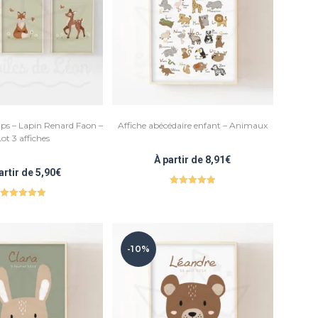
ps – Lapin Renard Faon –
Affiche abécédaire enfant – Animaux
ot 3 affiches
À partir de
8,91
€
artir de
5,90
€
Note
5.00
Note
5.00
sur 5
sur 5
-10%