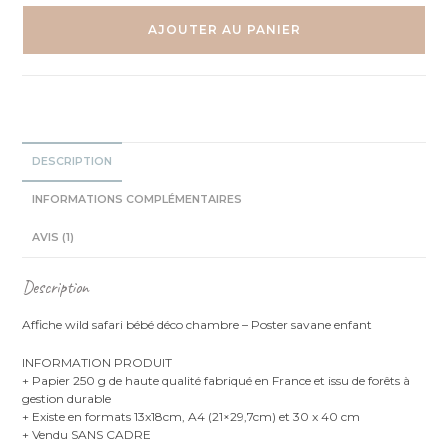
Wild
safari
AJOUTER AU PANIER
-
Affiche
individuelle
enfant
DESCRIPTION
INFORMATIONS COMPLÉMENTAIRES
AVIS (1)
Description
Affiche wild safari bébé déco chambre – Poster savane enfant
INFORMATION PRODUIT
+ Papier 250 g de haute qualité fabriqué en France et issu de forêts à
gestion durable
+ Existe en formats 13x18cm, A4 (21×29,7cm) et 30 x 40 cm
+ Vendu SANS CADRE