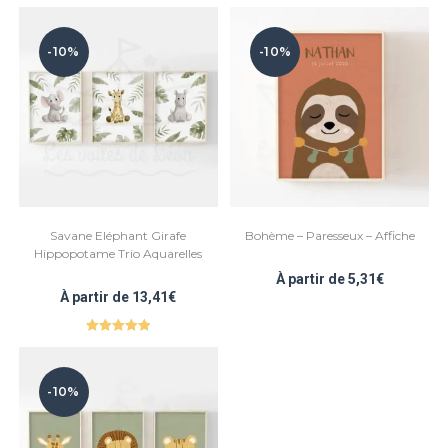
Note
5.00
sur 5
sur 5
-10%
-10%
Savane Eléphant Girafe
Bohème – Paresseux – Affiche
Hippopotame Trio Aquarelles
À partir de
5,31
€
À partir de
13,41
€
Note
5.00
sur 5
-10%