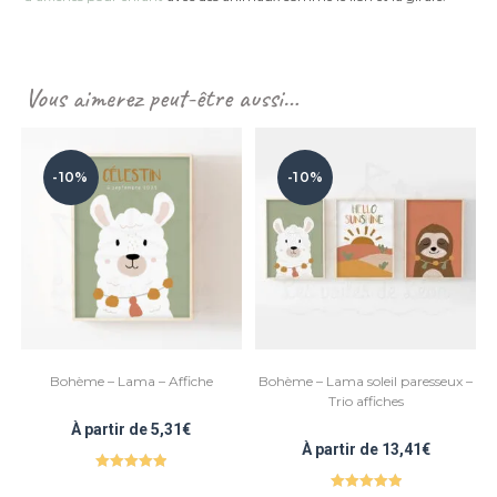
Vous aimerez peut-être aussi…
-10%
-10%
Bohème – Lama – Affiche
Bohème – Lama soleil paresseux –
Trio affiches
À partir de
5,31
€
À partir de
13,41
€
Note
5.00