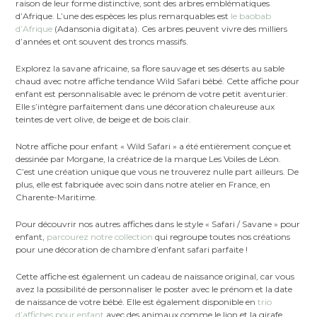
raison de leur forme distinctive, sont des arbres emblématiques
d’Afrique. L’une des espèces les plus remarquables est
le baobab
d’Afrique
(Adansonia digitata). Ces arbres peuvent vivre des milliers
d’années et ont souvent des troncs massifs.
Explorez la savane africaine, sa flore sauvage et ses déserts au sable
chaud avec notre affiche tendance Wild Safari bébé. Cette affiche pour
enfant est personnalisable avec le prénom de votre petit aventurier.
Elle s’intègre parfaitement dans une décoration chaleureuse aux
teintes de vert olive, de beige et de bois clair.
Notre affiche pour enfant « Wild Safari » a été entièrement conçue et
dessinée par Morgane, la créatrice de la marque Les Voiles de Léon.
C’est une création unique que vous ne trouverez nulle part ailleurs. De
plus, elle est fabriquée avec soin dans notre atelier en France, en
Charente-Maritime.
Pour découvrir nos autres affiches dans le style « Safari / Savane » pour
enfant,
parcourez notre collection
qui regroupe toutes nos créations
pour une décoration de chambre d’enfant safari parfaite !
Cette affiche est également un cadeau de naissance original, car vous
avez la possibilité de personnaliser le poster avec le prénom et la date
de naissance de votre bébé. Elle est également disponible en
trio
d’affiches pour enfant
avec des animaux comme le lion et la girafe.