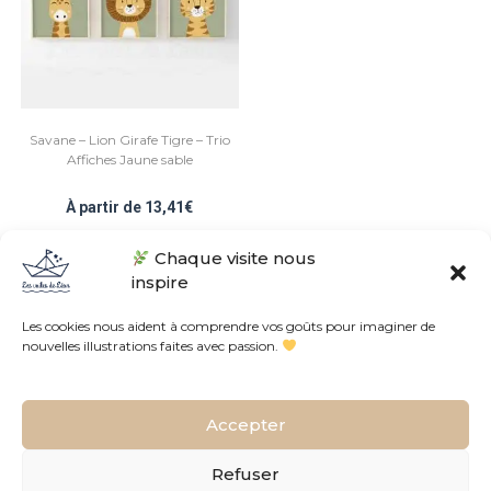
Savane – Lion Girafe Tigre – Trio
Affiches Jaune sable
À partir de
13,41
€
Chaque visite nous
Note
4.93
sur 5
inspire
Les cookies nous aident à comprendre vos goûts pour imaginer de
nouvelles illustrations faites avec passion.
Conditions Générales de Vente
Politique de confidentialités
Accepter
L’histoire de l’atelier
Contact
Plan du site
FAQ
Tous droits réservés © Les voiles de Léon • Fait avec
dans le Sud de la
Refuser
France