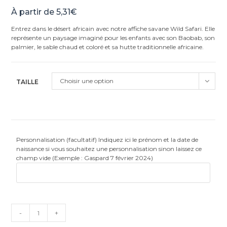
Noté
1
5.00
À partir de
5,31
€
sur 5
basé sur
Entrez dans le désert africain avec notre affiche savane Wild Safari. Elle
notation
représente un paysage imaginé pour les enfants avec son Baobab, son
client
palmier, le sable chaud et coloré et sa hutte traditionnelle africaine.
Choisir une option
TAILLE
Personnalisation (facultatif) Indiquez ici le prénom et la date de
naissance si vous souhaitez une personnalisation sinon laissez ce
champ vide (Exemple : Gaspard 7 février 2024)
quantité
-
+
de