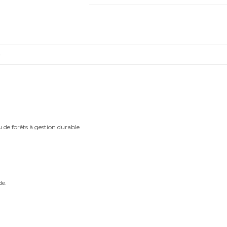
laveurs
-
Trio
Aquarelles
)
u de forêts à gestion durable
de.