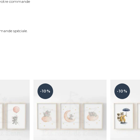
m votre commande
mande spéciale.
-10%
-10%