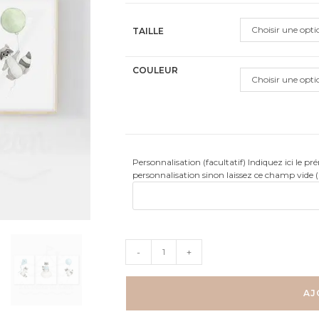
client
Choisir une opti
TAILLE
COULEUR
Choisir une opti
Personnalisation (facultatif) Indiquez ici le p
personnalisation sinon laissez ce champ vide 
quantité
-
+
de
Ciel
-
AJ
raton-