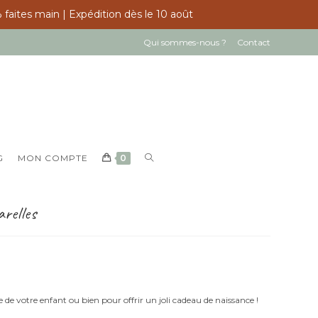
 faites main | Expédition dès le 10 août
Qui sommes-nous ?
Contact
TOGGLE
G
MON COMPTE
0
WEBSITE
SEARCH
arelles
 de votre enfant ou bien pour offrir un joli cadeau de naissance !