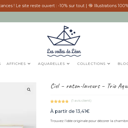
ances ! Le site reste ouvert : -10% sur tout |
Illustrations 100%
S
AFFICHES
AQUARELLES
COLLECTIONS
BLO
Ciel – raton-laveurs – Trio Aqu
(
1
avis client)
Noté
1
5.00
À partir de
13,41
€
sur 5
basé sur
Trouvez l’idée originale pour décorer la chambre
notation