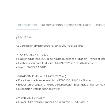
DESCRIPTION
INFORMATIONS COMPLÉMENTAIRES
AVIS (1
Description
Aquarelles chambre bébé raton-laveur ciel ballons :
INFORMATION PRODUIT
+ Papier aquarelle 200 g de haute qualité fabriqué en France et iss
+ Existe en formats 13x18cm, A4 (21×29,7cm) et 30x40cm
+ Vendu SANS CADRE
LIVRAISON 13x18cm / A4 (21×29,7cm)
+ Envoi vers la France avec NUMERO DE SUIVI La Poste.
+ Envoi renforcé par une double protection plastique et carton rigi
+ Expédition vers le monde entier
LIVRAISON 30x40cm
+ Envoi SUIVI vers la France en Colissimo SUIVI 24/48h