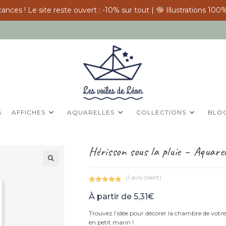
ances ! Le site reste ouvert : -10% sur tout |
Illustrations 100%
S
AFFICHES
AQUARELLES
COLLECTIONS
BLO
Hérisson sous la pluie – Aquarell
(
1
avis client)
Noté
1
5.00
À partir de
5,31
€
sur 5
basé sur
Trouvez l’idée pour décorer la chambre de votre 
notation
en petit marin !