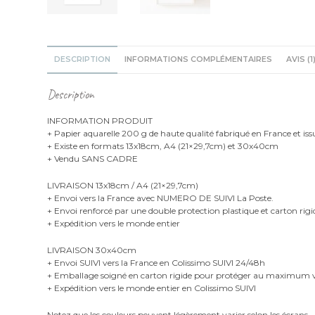
DESCRIPTION
INFORMATIONS COMPLÉMENTAIRES
AVIS (1
Description
INFORMATION PRODUIT
+ Papier aquarelle 200 g de haute qualité fabriqué en France et iss
+ Existe en formats 13x18cm, A4 (21×29,7cm) et 30x40cm
+ Vendu SANS CADRE
LIVRAISON 13x18cm / A4 (21×29,7cm)
+ Envoi vers la France avec NUMERO DE SUIVI La Poste.
+ Envoi renforcé par une double protection plastique et carton rigi
+ Expédition vers le monde entier
LIVRAISON 30x40cm
+ Envoi SUIVI vers la France en Colissimo SUIVI 24/48h
+ Emballage soigné en carton rigide pour protéger au maximu
+ Expédition vers le monde entier en Colissimo SUIVI
Notez que les couleurs peuvent légèrement varier selon les écrans.