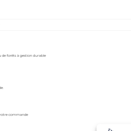
individuelle
)
u de forêts à gestion durable
de.
m votre commande