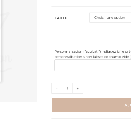
client
Choisir une option
TAILLE
Personnalisation (facultatif) Indiquez ici le p
personnalisation sinon laissez ce champ vide 
quantité
-
+
de
Hérisson
sous
AJ
la
pluie
-
Aquarelle