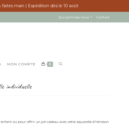
 faites main | Expédition dès le 10 août
Qui sommes-nous ?
Contact
TOGGLE
G
MON COMPTE
0
WEBSITE
SEARCH
e individuelle
enfant ou pour offrir un joli cadeau avec cette aquarelle d’hérisson