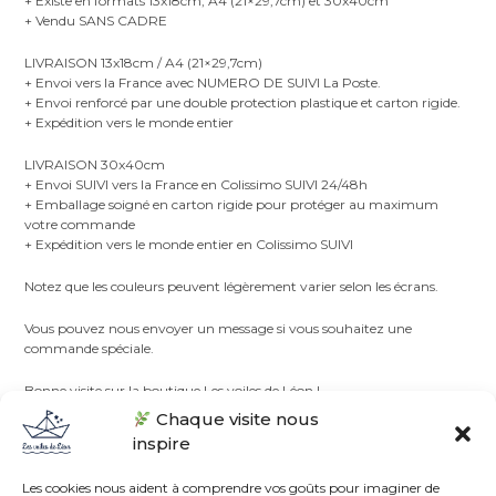
+ Existe en formats 13x18cm, A4 (21×29,7cm) et 30x40cm
+ Vendu SANS CADRE
LIVRAISON 13x18cm / A4 (21×29,7cm)
+ Envoi vers la France avec NUMERO DE SUIVI La Poste.
+ Envoi renforcé par une double protection plastique et carton rigide.
+ Expédition vers le monde entier
LIVRAISON 30x40cm
+ Envoi SUIVI vers la France en Colissimo SUIVI 24/48h
+ Emballage soigné en carton rigide pour protéger au maximum
votre commande
+ Expédition vers le monde entier en Colissimo SUIVI
Notez que les couleurs peuvent légèrement varier selon les écrans.
Vous pouvez nous envoyer un message si vous souhaitez une
commande spéciale.
Bonne visite sur la boutique Les voiles de Léon !
Chaque visite nous
inspire
Les cookies nous aident à comprendre vos goûts pour imaginer de