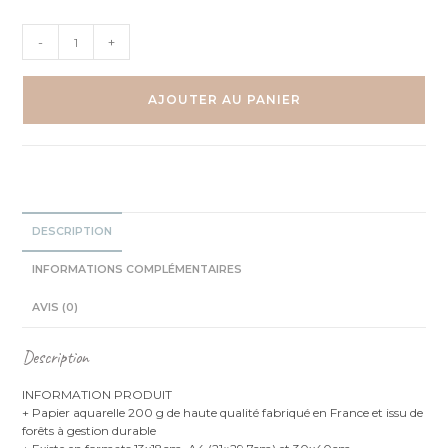
quantité
-
+
de
Souris
et
AJOUTER AU PANIER
son
ballon
au
cirque
-
Aquarelle
DESCRIPTION
individuelle
INFORMATIONS COMPLÉMENTAIRES
AVIS (0)
Description
INFORMATION PRODUIT
+ Papier aquarelle 200 g de haute qualité fabriqué en France et issu de
forêts à gestion durable