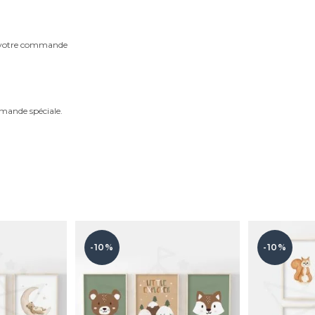
m votre commande
mande spéciale.
-10%
-10%