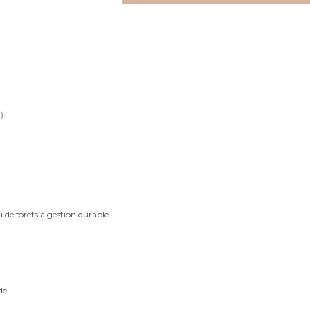
nuage
-
Aquarelle
individuelle
)
u de forêts à gestion durable
de.