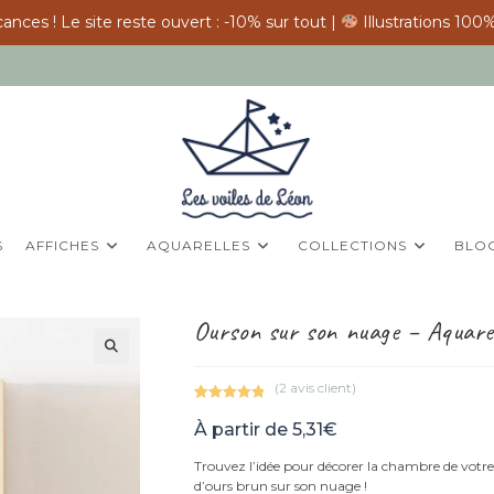
ances ! Le site reste ouvert : -10% sur tout |
Illustrations 100%
S
AFFICHES
AQUARELLES
COLLECTIONS
BLO
Ourson sur son nuage – Aquarell
(
2
avis client)
Noté
2
5.00
À partir de
5,31
€
sur 5
basé sur
Trouvez l’idée pour décorer la chambre de votre
notations
d’ours brun sur son nuage !