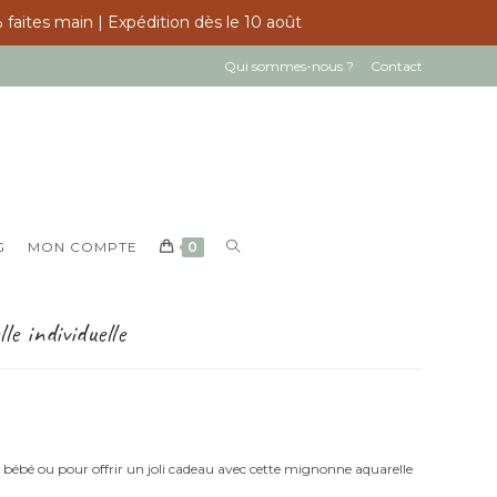
 faites main | Expédition dès le 10 août
Qui sommes-nous ?
Contact
TOGGLE
G
MON COMPTE
0
WEBSITE
SEARCH
e individuelle
 bébé ou pour offrir un joli cadeau avec cette mignonne aquarelle