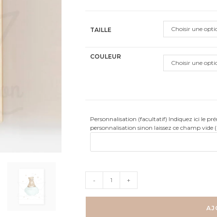
client
Choisir une opti
TAILLE
COULEUR
Choisir une opti
Personnalisation (facultatif) Indiquez ici le p
personnalisation sinon laissez ce champ vide 
quantité
-
+
de
Ourson
sur
AJ
son