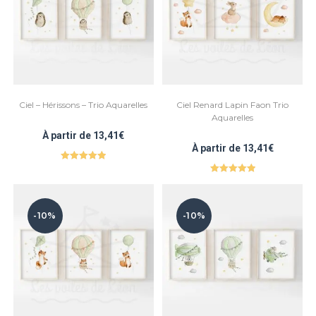
Ciel – Hérissons – Trio Aquarelles
Ciel Renard Lapin Faon Trio
Aquarelles
À partir de
13,41
€
À partir de
13,41
€
Note
5.00
Note
5.00
sur 5
sur 5
-10%
-10%