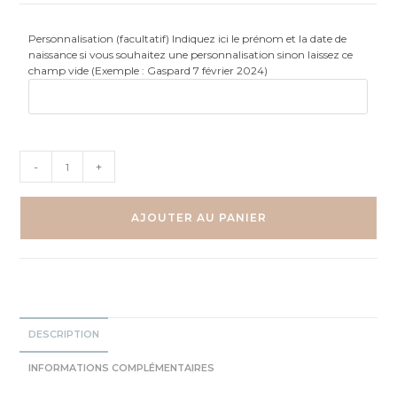
Personnalisation (facultatif) Indiquez ici le prénom et la date de
naissance si vous souhaitez une personnalisation sinon laissez ce
champ vide (Exemple : Gaspard 7 février 2024)
quantité
-
+
de
Hérisson
dans
AJOUTER AU PANIER
sa
montgolfière
-
Aquarelle
individuelle
DESCRIPTION
INFORMATIONS COMPLÉMENTAIRES