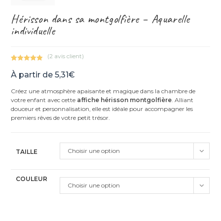
Hérisson dans sa montgolfière – Aquarelle
individuelle
(
2
avis client)
Noté
2
5.00
À partir de
5,31
€
sur 5
basé sur
Créez une atmosphère apaisante et magique dans la chambre de
notations
votre enfant avec cette
affiche hérisson montgolfière
. Alliant
client
douceur et personnalisation, elle est idéale pour accompagner les
premiers rêves de votre petit trésor.
Choisir une option
TAILLE
COULEUR
Choisir une option