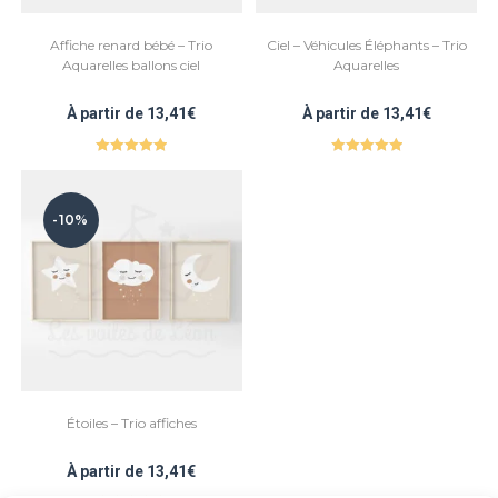
Affiche renard bébé – Trio
Ciel – Véhicules Éléphants – Trio
Aquarelles ballons ciel
Aquarelles
À partir de
13,41
€
À partir de
13,41
€
Note
5.00
Note
5.00
sur 5
sur 5
-10%
Étoiles – Trio affiches
À partir de
13,41
€