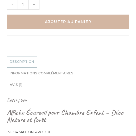
quantité
-
+
de
Forêt
-
AJOUTER AU PANIER
Écureuil
automne
-
Aquarelle
individuelle
DESCRIPTION
INFORMATIONS COMPLÉMENTAIRES
AVIS (1)
Description
Affiche Écureuil pour Chambre Enfant – Déco
Nature et forêt
INFORMATION PRODUIT