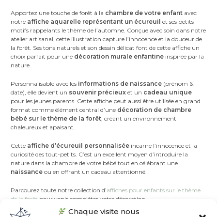
Apportez une touche de forêt à la
chambre de votre enfant
avec
notre
affiche aquarelle représentant un écureuil
et ses petits
motifs rappelants le thème de l’automne. Conçue avec soin dans notre
atelier artisanal, cette illustration capture l’innocence et la douceur de
la forêt. Ses tons naturels et son dessin délicat font de cette affiche un
choix parfait pour une
décoration murale enfantine
inspirée par la
nature.
Personnalisable avec les
informations de naissance
(prénom &
date), elle devient un
souvenir précieux
et un
cadeau unique
pour les jeunes parents. Cette affiche peut aussi être utilisée en grand
format comme élément central d’une
décoration de chambre
bébé sur le thème de la forêt
, créant un environnement
chaleureux et apaisant.
Cette
affiche d’écureuil personnalisée
incarne l’innocence et la
curiosité des tout-petits. C’est un excellent moyen d’introduire la
nature dans la chambre de votre bébé tout en célébrant une
naissance
ou en offrant un cadeau attentionné.
Parcourez toute notre collection d’
affiches pour enfants sur le thème
de la forêt
pour venir compléter votre décoration.
Chaque visite nous