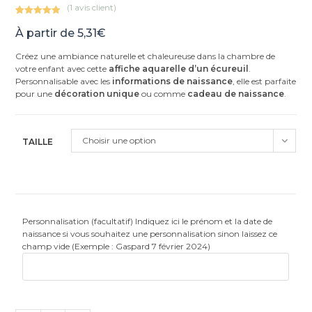
(
1
avis client)
Noté
1
5.00
À partir de
5,31
€
sur 5
basé sur
Créez une ambiance naturelle et chaleureuse dans la chambre de
notation
votre enfant avec cette
affiche aquarelle d’un écureuil
.
client
Personnalisable avec les
informations de naissance
, elle est parfaite
pour une
décoration unique
ou comme
cadeau de naissance
.
Choisir une option
TAILLE
Personnalisation (facultatif) Indiquez ici le prénom et la date de
naissance si vous souhaitez une personnalisation sinon laissez ce
champ vide (Exemple : Gaspard 7 février 2024)