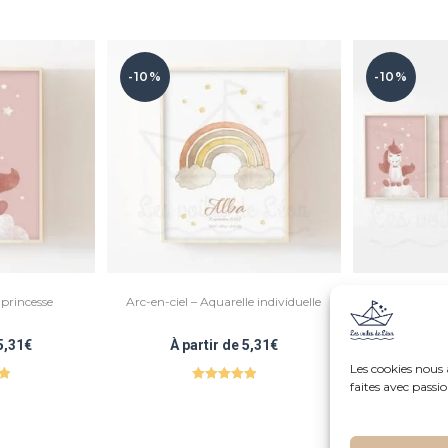
-10%
-10%
 princesse
Arc-en-ciel – Aquarelle individuelle
Princesse – Li
Tr
5,31
€
À partir de
5,31
€
À par
Les cookies nous
faites avec passi
0
Note
5.00
sur 5