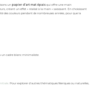
lisons un
papier d’art mat épais
qui offre une main
s, créant un effet « réalisé à la main » saisissant. En choisissant
ilité des couleurs pendant de nombreuses années, pour que la
u un cadre blanc minimaliste.
initiale
. Pour explorer d’autres thématiques féeriques ou naturelles,