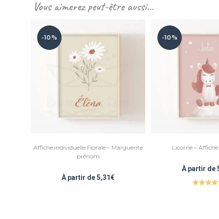
Vous aimerez peut-être aussi…
-10%
-10%
Affiche individuelle Florale – Marguerite
Licorne – Affiche
prénom
À partir de
À partir de
5,31
€
Note
5.0
sur 5