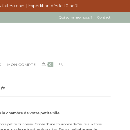
 faites main | Expédition dès le 10 août
Qui sommes-nous ?
Contact
TOGGLE
G
MON COMPTE
0
WEBSITE
SEARCH
sse
la chambre de votre petite fille.
otre petite princesse. Ornée d’une couronne de fleurs aux tons
ique et moderne à votre décoration. Personnalisable avec le