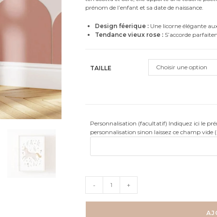
prénom de l’enfant et sa date de naissance.
Design féerique :
Une licorne élégante aux 
Tendance vieux rose :
S’accorde parfaitem
Choisir une option
TAILLE
Personnalisation (facultatif) Indiquez ici le p
personnalisation sinon laissez ce champ vide 
quantité
-
+
de
Licorne
fleurs
AJ