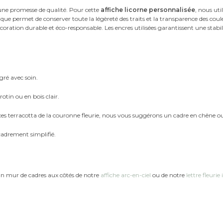
une promesse de qualité. Pour cette
affiche licorne personnalisée
, nous uti
e permet de conserver toute la légèreté des traits et la transparence des couleur
ration durable et éco-responsable. Les encres utilisées garantissent une stab
gré avec soin.
tin ou en bois clair.
ces terracotta de la couronne fleurie, nous vous suggérons un cadre en chêne o
cadrement simplifié.
un mur de cadres aux côtés de notre
affiche arc-en-ciel
ou de notre
lettre fleurie 