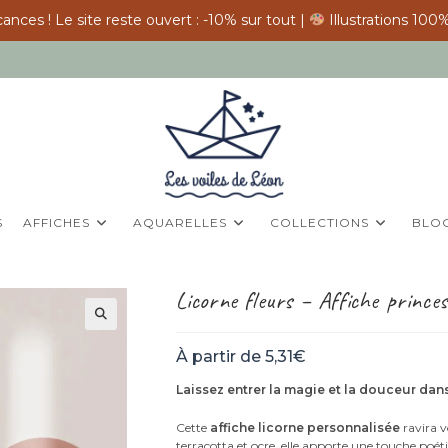
ances ! Le site reste ouvert : -10% sur tout |
Illustrations 100%
S
AFFICHES
AQUARELLES
COLLECTIONS
BLO
Licorne fleurs – Affiche prince
À partir de
5,31
€
Laissez entrer la magie et la douceur dans 
Cette
affiche licorne personnalisée
ravira v
terracotta et ocre, elle apporte une touche poét