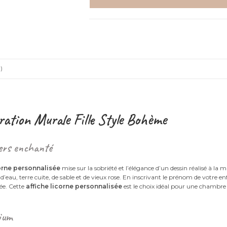
-
Affiche
princesse
)
ration Murale Fille Style Bohème
vers enchanté
corne personnalisée
mise sur la sobriété et l’élégance d’un dessin réalisé à la 
 d’eau, terre cuite, de sable et de vieux rose. En inscrivant le prénom de votre 
née. Cette
affiche licorne personnalisée
est le choix idéal pour une chambre
mium