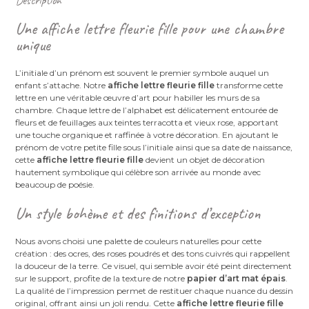
Description
Une affiche lettre fleurie fille pour une chambre
unique
L’initiale d’un prénom est souvent le premier symbole auquel un
enfant s’attache. Notre
affiche lettre fleurie fille
transforme cette
lettre en une véritable œuvre d’art pour habiller les murs de sa
chambre. Chaque lettre de l’alphabet est délicatement entourée de
fleurs et de feuillages aux teintes terracotta et vieux rose, apportant
une touche organique et raffinée à votre décoration. En ajoutant le
prénom de votre petite fille sous l’initiale ainsi que sa date de naissance,
cette
affiche lettre fleurie fille
devient un objet de décoration
hautement symbolique qui célèbre son arrivée au monde avec
beaucoup de poésie.
Un style bohème et des finitions d’exception
Nous avons choisi une palette de couleurs naturelles pour cette
création : des ocres, des roses poudrés et des tons cuivrés qui rappellent
la douceur de la terre. Ce visuel, qui semble avoir été peint directement
sur le support, profite de la texture de notre
papier d’art mat épais
.
La qualité de l’impression permet de restituer chaque nuance du dessin
original, offrant ainsi un joli rendu. Cette
affiche lettre fleurie fille