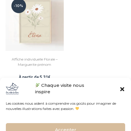
-10%
Affiche individuelle Florale –
Marguerite prénom
À partir de
5,31
€
Chaque visite nous
inspire
Les cookies nous aident à comprendre vos goûts pour imaginer de
nouvelles illustrations faites avec passion.
Conditions Générales de Vente
Politique de confidentialités
Accepter
L’histoire de l’atelier
Contact
Plan du site
FAQ