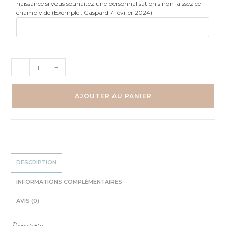
naissance si vous souhaitez une personnalisation sinon laissez ce
champ vide (Exemple : Gaspard 7 février 2024)
quantité
-
+
de
Affiche
Lettre
AJOUTER AU PANIER
Fleurie
Fille
–
Initiale
et
Prénom
DESCRIPTION
Décoration
Terracotta
INFORMATIONS COMPLÉMENTAIRES
AVIS (0)