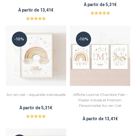
À partir de
5,31
€
À partir de
13,41
€
Note
5.00
Note
5.00
sur 5
sur 5
-10%
-10%
Arc-en-ciel – Aquarelle individuelle
Affiche Licorne Chambre Fille –
Poster Initiale et Prénom
Personnalisé Arc-en-Ciel
À partir de
5,31
€
À partir de
13,41
€
Note
5.00
sur 5