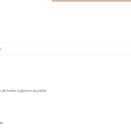
ballons
-
Aquarelle
individuelle
)
u de forêts à gestion durable
de.