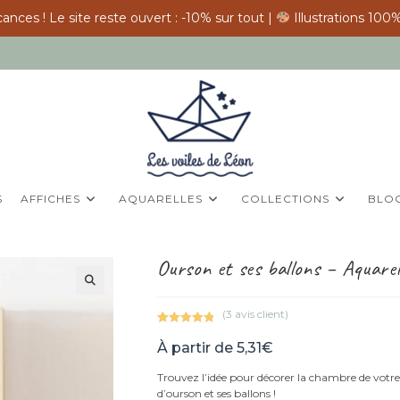
ances ! Le site reste ouvert : -10% sur tout |
Illustrations 100%
S
AFFICHES
AQUARELLES
COLLECTIONS
BLO
Ourson et ses ballons – Aquarell
(
3
avis client)
Noté
3
5.00
À partir de
5,31
€
sur 5
basé sur
Trouvez l’idée pour décorer la chambre de votre
notations
d’ourson et ses ballons !