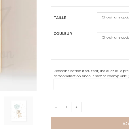
client
Choisir une opti
TAILLE
COULEUR
Choisir une opti
Personnalisation (facultatif) Indiquez ici le p
personnalisation sinon laissez ce champ vide 
quantité
-
+
de
Ourson
et
AJ
ses