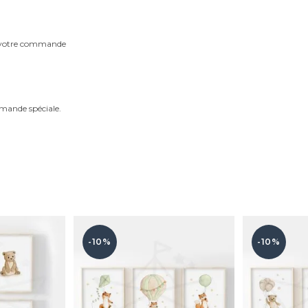
m votre commande
mande spéciale.
-10%
-10%