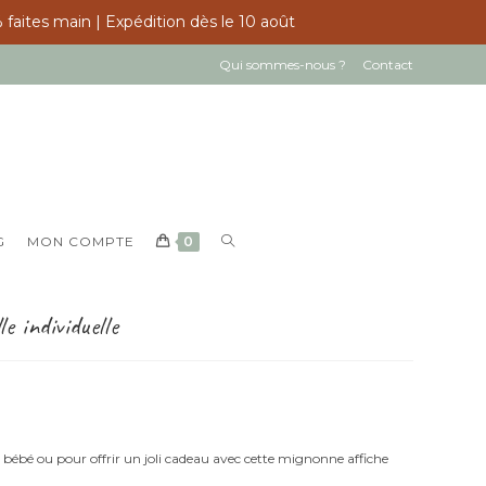
 faites main | Expédition dès le 10 août
Qui sommes-nous ?
Contact
TOGGLE
G
MON COMPTE
0
WEBSITE
SEARCH
e individuelle
 bébé ou pour offrir un joli cadeau avec cette mignonne affiche