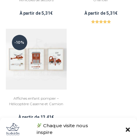
À partir de
5,31
€
À partir de
5,31
€
Note
5.00
sur 5
-10%
Affiches enfant pompier –
Hélicoptère Caserne et Camion
À partir de
13,41
€
Chaque visite nous
inspire