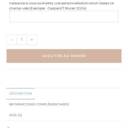
naissance si vous souhaitez une personnalisation sinon laissez ce
champ vide (Exemple : Gaspard 7 février 2024)
quantité
-
+
de
Abécédaire
AJOUTER AU PANIER
des
Véhicules
–
Poster
éducatif
pour
DESCRIPTION
enfant
INFORMATIONS COMPLÉMENTAIRES
AVIS (3)