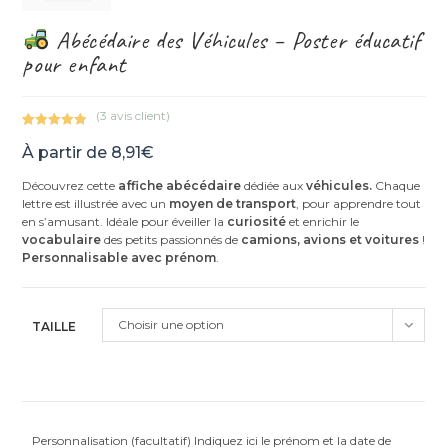
Abécédaire des Véhicules – Poster éducatif
pour enfant
(
3
avis client)
Noté
3
5.00
À partir de
8,91
€
sur 5
basé sur
Découvrez cette
affiche abécédaire
dédiée aux
véhicules.
Chaque
notations
lettre est illustrée avec un
moyen de transport
, pour apprendre tout
client
en s’amusant. Idéale pour éveiller la
curiosité
et enrichir le
vocabulaire
des petits passionnés de
camions, avions et voitures
!
Personnalisable avec prénom
.
Choisir une option
TAILLE
Personnalisation (facultatif) Indiquez ici le prénom et la date de