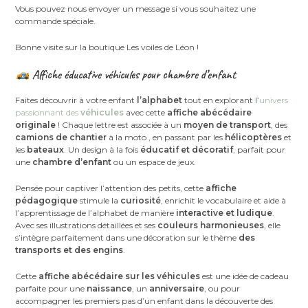
Vous pouvez nous envoyer un message si vous souhaitez une
commande spéciale.
Bonne visite sur la boutique Les voiles de Léon !
Affiche éducative véhicules pour chambre d’enfant
Faites découvrir à votre enfant
l’alphabet
tout en explorant l’
univers
passionnant des
véhicules
avec cette
affiche abécédaire
originale
! Chaque lettre est associée à un
moyen de transport
, des
camions de chantier
à la moto
, en passant par les
hélicoptères
et
les
bateaux
. Un design à la fois
éducatif et décoratif
, parfait pour
une
chambre d’enfant
ou un espace de jeux.
Pensée pour captiver l’attention des petits, cette
affiche
pédagogique
stimule la
curiosité
, enrichit le vocabulaire et aide à
l’apprentissage de l’alphabet de manière
interactive et ludique
.
Avec ses illustrations détaillées et ses
couleurs harmonieuses
, elle
s’intègre parfaitement dans une décoration sur le thème
des
transports et des engins
.
Cette
affiche abécédaire sur les véhicules
est une idée de cadeau
parfaite pour une
naissance
, un
anniversaire
, ou pour
accompagner les premiers pas d’un enfant dans la découverte des