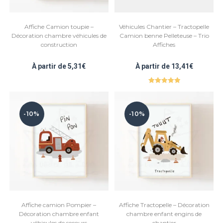
Affiche Camion toupie –
Véhicules Chantier – Tractopelle
Décoration chambre véhicules de
Camion benne Pelleteuse – Trio
construction
Affiches
À partir de
5,31
€
À partir de
13,41
€
Note
5.00
sur 5
-10%
-10%
Affiche camion Pompier –
Affiche Tractopelle – Décoration
Décoration chambre enfant
chambre enfant engins de
véhicules de secours
chantier